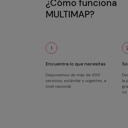
¿Cómo funciona
MULTIMAP?
1
Encuentra lo que necesitas
So
Disponemos de más de 400
Des
servicios, estándar y urgentes, a
la 
nivel nacional.
gra
no 