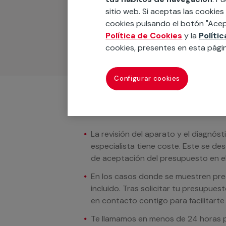
Podemos ofrecer cualquier servicio a m
sitio web. Si aceptas las cookies
materiales, equipamientos, electrodom
cookies pulsando el botón "Acep
cuando te llamemos.
Política de Cookies
y la
Políti
cookies, presentes en esta pági
Configurar cookies
Condiciones del servicio
La revisión del aparato y el diagnóst
especialista tiene coste. Este se de
de aceptación del presupuesto en el
En los casos donde se muestren preci
incluido. Tras solicitar tu presupue
en contacto contigo para facilitarte e
Te llamamos en menos de 24 horas pa