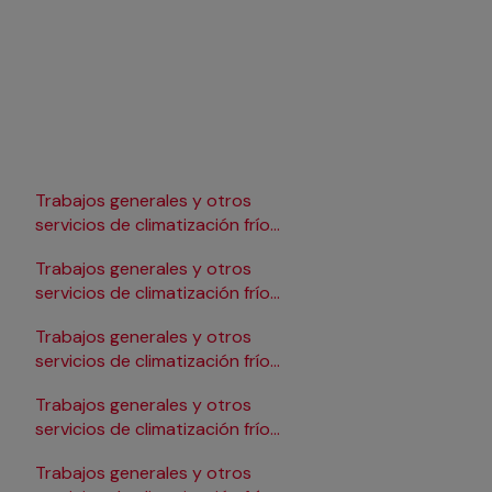
Trabajos generales y otros
Trabajos generales y 
servicios de climatización frío
servicios de climatizac
en Lleida
en Pamplona/Iruña
Trabajos generales y otros
Trabajos generales y 
servicios de climatización frío
servicios de climatizac
en Logroño
en Salamanca
Trabajos generales y otros
Trabajos generales y 
servicios de climatización frío
servicios de climatizac
en Madrid
en Santander
Trabajos generales y otros
Trabajos generales y 
servicios de climatización frío
servicios de climatizac
en Málaga
en Sevilla
Trabajos generales y otros
Trabajos generales y 