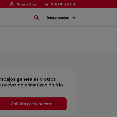
WhatsApp
900 81 29 04
Iniciar sesión
rabajos generales y otros
ervicios de climatización frio
Solicita presupuesto