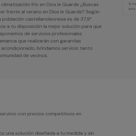
 climatización frío en Dios le Guarde ¿Buscas
Te l
para
cer frente al verano en Dios le Guarde? Según
 población castellanoleonesa es de 37,9°
os a tu disposición la mejor solución para que
disponemos de servicios profesionales
alamanca que realizarán con garantías
re acondicionado, brindamos servicio tanto
comunidad de vecinos.
servicio con precios competitivos en
os una solución diseñada a tu medida y sin