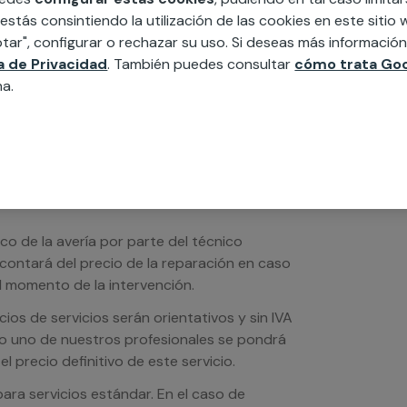
edida incluyendo todo lo que necesites:
 estás consintiendo la utilización de las cookies en este siti
ésticos, etc. Cuéntanos que necesitas
tar", configurar o rechazar su uso. Si deseas más informació
ca de Privacidad
. También puedes consultar
cómo trata Goo
na.
ico de la avería por parte del técnico
scontará del precio de la reparación en caso
 momento de la intervención.
os de servicios serán orientativos y sin IVA
sto uno de nuestros profesionales se pondrá
l precio definitivo de este servicio.
ra servicios estándar. En el caso de