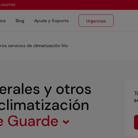
te MAPFRE
ios
Blog
Ayuda y Soporte
Urgencias
ros servicios de climatización frío
erales y otros
T
 climatización
s
le Guarde