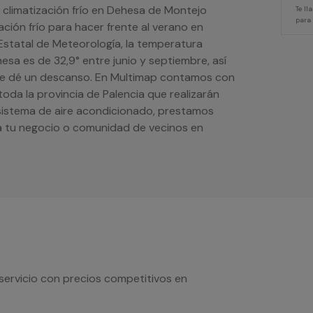
e climatización frío en Dehesa de Montejo
Te l
para
ción frío para hacer frente al verano en
statal de Meteorología, la temperatura
sa es de 32,9° entre junio y septiembre, así
te dé un descanso. En Multimap contamos con
toda la provincia de Palencia que realizarán
 sistema de aire acondicionado, prestamos
a tu negocio o comunidad de vecinos en
servicio con precios competitivos en