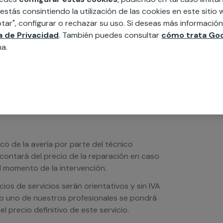
 estás consintiendo la utilización de las cookies en este siti
edida incluyendo todo lo que necesites:
tar", configurar o rechazar su uso. Si deseas más informació
ésticos, etc. Cuéntanos que necesitas
ca de Privacidad
. También puedes consultar
cómo trata Goo
na.
ico de la avería por parte del técnico
scontará del precio de la reparación en caso
 momento de la intervención.
os de servicios serán orientativos y sin IVA
sto uno de nuestros profesionales se pondrá
l precio definitivo de este servicio.