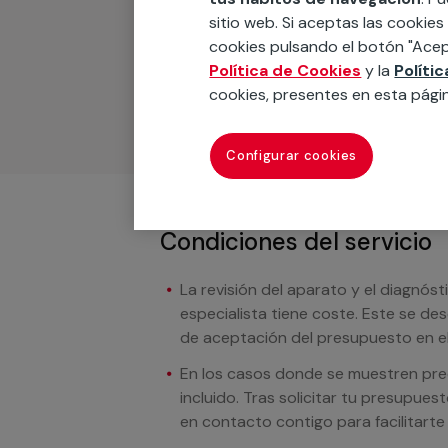
sitio web. Si aceptas las cookies
Podemos ofrecer cualquier servicio a m
cookies pulsando el botón "Acep
materiales, equipamientos, electrodom
Política de Cookies
y la
Políti
cuando te llamemos.
cookies, presentes en esta pági
Configurar cookies
Condiciones del servicio
La revisión del aparato y el diagnóst
especialista tiene coste. Este se de
de aceptación del presupuesto en el
En los casos donde se muestren preci
incluido. Tras solicitar tu presupue
en contacto contigo para facilitarte e