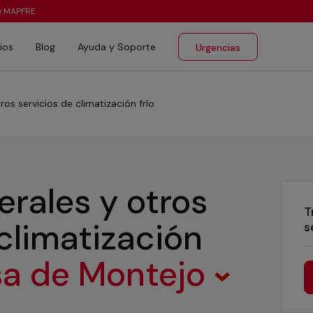
te MAPFRE
ios
Blog
Ayuda y Soporte
Urgencias
ros servicios de climatización frío
erales y otros
T
 climatización
s
a de Montejo