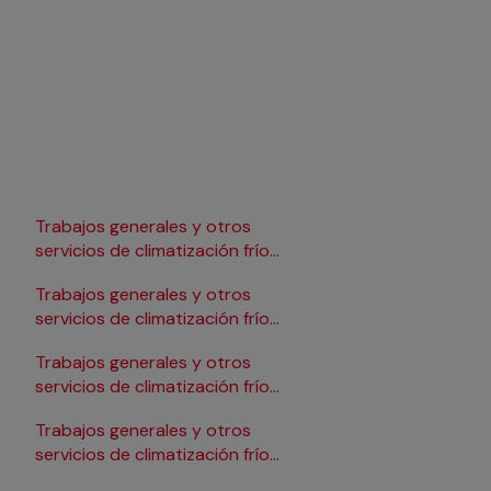
Trabajos generales y otros
Trabajos generales y 
servicios de climatización frío
servicios de climatizac
en Lleida
en Pamplona/Iruña
Trabajos generales y otros
Trabajos generales y 
servicios de climatización frío
servicios de climatizac
en Logroño
en Salamanca
Trabajos generales y otros
Trabajos generales y 
servicios de climatización frío
servicios de climatizac
en Madrid
en Santander
Trabajos generales y otros
Trabajos generales y 
servicios de climatización frío
servicios de climatizac
en Málaga
en Sevilla