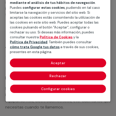
suministro de los materiales necesarios, las
mediante el análisis de tus hábitos de navegación
.
Puedes
configurar estas cookies
, pudiendo en tal caso
intervenciones a realizar, o la mano de obra que hará
limitarse la navegación y servicios del sitio web. Si
falta para completar tu proyecto.
aceptas las cookies estás consintiendo la utilización de
las cookies en este sitio web. Puedes aceptar todas las
cookies pulsando el botón "Aceptar", configurar o
rechazar su uso. Si deseas más información, puedes
consultar nuestra
Política de Cookies
y la
Política de Privacidad
. También puedes consultar
¿Qué incluye?
cómo trata Google tus datos
a través de sus cookies,
presentes en esta página.
Desplazamiento
Aceptar
Rechazar
Recuerda que en MULTIMAP
Podemos ofrecer cualquier servicio a medida
Configurar cookies
incluyendo todo lo que necesites: materiales,
equipamientos, electrodomésticos, etc. Cuéntanos que
necesitas cuando te llamemos.