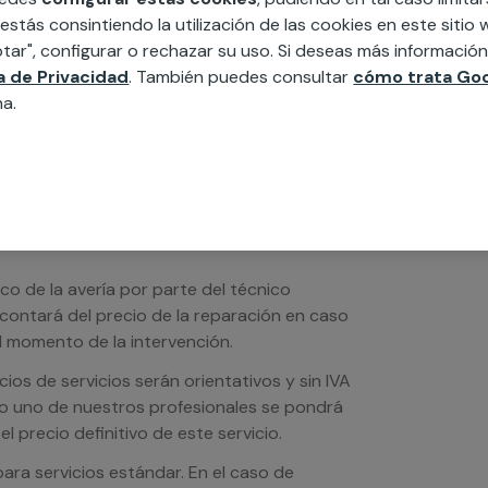
edida incluyendo todo lo que necesites:
 estás consintiendo la utilización de las cookies en este siti
ésticos, etc. Cuéntanos que necesitas
tar", configurar o rechazar su uso. Si deseas más informació
ca de Privacidad
. También puedes consultar
cómo trata Goo
na.
ico de la avería por parte del técnico
scontará del precio de la reparación en caso
 momento de la intervención.
os de servicios serán orientativos y sin IVA
sto uno de nuestros profesionales se pondrá
l precio definitivo de este servicio.
ra servicios estándar. En el caso de