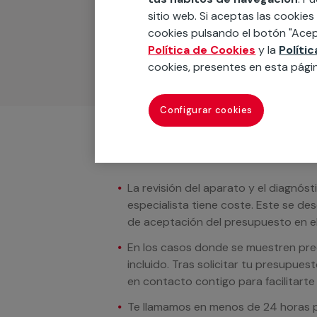
Podemos ofrecer cualquier servicio a m
sitio web. Si aceptas las cookies
materiales, equipamientos, electrodom
cookies pulsando el botón "Acep
cuando te llamemos.
Política de Cookies
y la
Políti
cookies, presentes en esta pági
Configurar cookies
Condiciones del servicio
La revisión del aparato y el diagnóst
especialista tiene coste. Este se de
de aceptación del presupuesto en el
En los casos donde se muestren preci
incluido. Tras solicitar tu presupue
en contacto contigo para facilitarte e
Te llamamos en menos de 24 horas pa