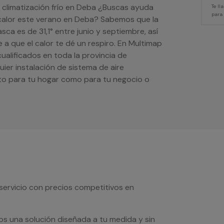
e climatización frío en Deba ¿Buscas ayuda
Te l
para
r calor este verano en Deba? Sabemos que la
ca es de 31,1° entre junio y septiembre, así
 que el calor te dé un respiro. En Multimap
ualificados en toda la provincia de
ier instalación de sistema de aire
to para tu hogar como para tu negocio o
servicio con precios competitivos en
os una solución diseñada a tu medida y sin