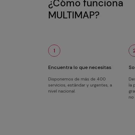
¿Cómo funciona
MULTIMAP?
1
Encuentra lo que necesitas
So
Disponemos de más de 400
Des
servicios, estándar y urgentes, a
la 
nivel nacional.
gra
no 