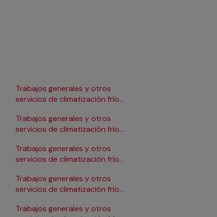
Trabajos generales y otros
Trabajos generales y 
servicios de climatización frío
servicios de climatizac
en Lleida
en Pamplona/Iruña
Trabajos generales y otros
Trabajos generales y 
servicios de climatización frío
servicios de climatizac
en Logroño
en Salamanca
Trabajos generales y otros
Trabajos generales y 
servicios de climatización frío
servicios de climatizac
en Madrid
en Santander
Trabajos generales y otros
Trabajos generales y 
servicios de climatización frío
servicios de climatizac
en Málaga
en Sevilla
Trabajos generales y otros
Trabajos generales y 