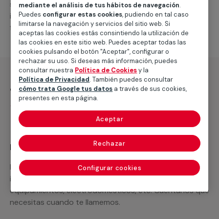
suministro de los materiales necesarios, las
mediante el análisis de tus hábitos de navegación
.
Puedes
configurar estas cookies
, pudiendo en tal caso
intervenciones a realizar, o la mano de obra que hará
limitarse la navegación y servicios del sitio web. Si
falta para completar tu proyecto.
aceptas las cookies estás consintiendo la utilización de
las cookies en este sitio web. Puedes aceptar todas las
cookies pulsando el botón "Aceptar", configurar o
rechazar su uso. Si deseas más información, puedes
consultar nuestra
Política de Cookies
y la
Política de Privacidad
. También puedes consultar
¿Qué incluye?
cómo trata Google tus datos
a través de sus cookies,
presentes en esta página.
Desplazamiento
Aceptar
Rechazar
Recuerda que en MULTIMAP
Podemos ofrecer cualquier servicio a medida
Configurar cookies
incluyendo todo lo que necesites: materiales,
equipamientos, electrodomésticos, etc. Cuéntanos que
necesitas cuando te llamemos.