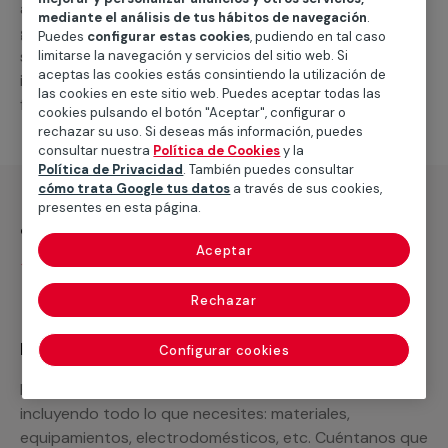
alternativas que podemos ofrecerte para el
servicio
mediante el análisis de tus hábitos de navegación
.
general de climatización frio
, como por ejemplo el
Puedes
configurar estas cookies
, pudiendo en tal caso
suministro de los materiales necesarios, las
limitarse la navegación y servicios del sitio web. Si
aceptas las cookies estás consintiendo la utilización de
intervenciones a realizar, o la mano de obra que hará
las cookies en este sitio web. Puedes aceptar todas las
falta para completar tu proyecto.
cookies pulsando el botón "Aceptar", configurar o
rechazar su uso. Si deseas más información, puedes
consultar nuestra
Política de Cookies
y la
Política de Privacidad
. También puedes consultar
cómo trata Google tus datos
a través de sus cookies,
presentes en esta página.
¿Qué incluye?
Aceptar
Desplazamiento
Rechazar
Recuerda que en MULTIMAP
Configurar cookies
Podemos ofrecer cualquier servicio a medida
incluyendo todo lo que necesites: materiales,
equipamientos, electrodomésticos, etc. Cuéntanos que