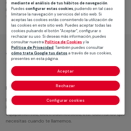
suministro de los materiales necesarios, las
mediante el análisis de tus hábitos de navegación
.
Puedes
configurar estas cookies
, pudiendo en tal caso
intervenciones a realizar, o la mano de obra que hará
limitarse la navegación y servicios del sitio web. Si
falta para completar tu proyecto.
aceptas las cookies estás consintiendo la utilización de
las cookies en este sitio web. Puedes aceptar todas las
cookies pulsando el botón "Aceptar", configurar o
rechazar su uso. Si deseas más información, puedes
consultar nuestra
Política de Cookies
y la
Política de Privacidad
. También puedes consultar
¿Qué incluye?
cómo trata Google tus datos
a través de sus cookies,
presentes en esta página.
Desplazamiento
Aceptar
Rechazar
Recuerda que en MULTIMAP
Podemos ofrecer cualquier servicio a medida
Configurar cookies
incluyendo todo lo que necesites: materiales,
equipamientos, electrodomésticos, etc. Cuéntanos que
necesitas cuando te llamemos.