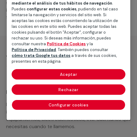
suministro de los materiales necesarios, las
mediante el análisis de tus hábitos de navegación
.
Puedes
configurar estas cookies
, pudiendo en tal caso
intervenciones a realizar, o la mano de obra que hará
limitarse la navegación y servicios del sitio web. Si
falta para completar tu proyecto.
aceptas las cookies estás consintiendo la utilización de
las cookies en este sitio web. Puedes aceptar todas las
cookies pulsando el botón "Aceptar", configurar o
rechazar su uso. Si deseas más información, puedes
consultar nuestra
Política de Cookies
y la
Política de Privacidad
. También puedes consultar
¿Qué incluye?
cómo trata Google tus datos
a través de sus cookies,
presentes en esta página.
Desplazamiento
Aceptar
Rechazar
Recuerda que en MULTIMAP
Podemos ofrecer cualquier servicio a medida
Configurar cookies
incluyendo todo lo que necesites: materiales,
equipamientos, electrodomésticos, etc. Cuéntanos que
necesitas cuando te llamemos.