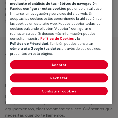
general de climatización frio
, como por ejemplo el
mediante el análisis de tus hábitos de navegación
.
suministro de los materiales necesarios, las
Puedes
configurar estas cookies
, pudiendo en tal caso
limitarse la navegación y servicios del sitio web. Si
intervenciones a realizar, o la mano de obra que hará
aceptas las cookies estás consintiendo la utilización de
falta para completar tu proyecto.
las cookies en este sitio web. Puedes aceptar todas las
cookies pulsando el botón "Aceptar", configurar o
rechazar su uso. Si deseas más información, puedes
consultar nuestra
Política de Cookies
y la
Política de Privacidad
. También puedes consultar
cómo trata Google tus datos
a través de sus cookies,
¿Qué incluye?
presentes en esta página.
Desplazamiento
Aceptar
Rechazar
Recuerda que en MULTIMAP
Configurar cookies
Podemos ofrecer cualquier servicio a medida
incluyendo todo lo que necesites: materiales,
equipamientos, electrodomésticos, etc. Cuéntanos que
necesitas cuando te llamemos.