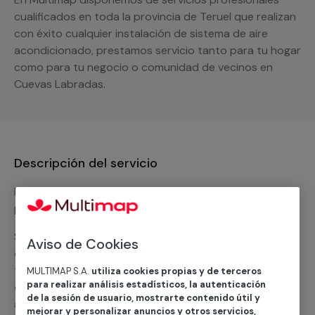
cualificados en toda la provincia de Teruel que realizan
con éxito cualquier instalación de sistema de aire
acondicionado, prestamos servicio tanto para tu hogar
como para tu negocio o comunidad de vecinos en
Cuevas Labradas.
Descripción del servicio
Nuestro equipo de expertos ofrece un servicio con
precios competitivos en
climatización frio
Solicita tu presupuesto y te ofreceremos una solución
Aviso de Cookies
diseñada a tu medida y sin ningún compromiso. Un
técnico de MULTIMAP contactará inmediatamente
MULTIMAP S.A.
utiliza cookies propias y de terceros
para realizar análisis estadísticos, la autenticación
contigo para informarte sobre las diferentes
de la sesión de usuario, mostrarte contenido útil y
alternativas que podemos ofrecerte para el
servicio
mejorar y personalizar anuncios y otros servicios,