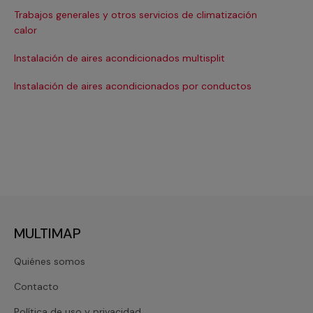
Trabajos generales y otros servicios de climatización
Ma
calor
Ma
Instalación de aires acondicionados multisplit
Ma
Instalación de aires acondicionados por conductos
Re
MULTIMAP
Quiénes somos
Contacto
Política de uso y privacidad