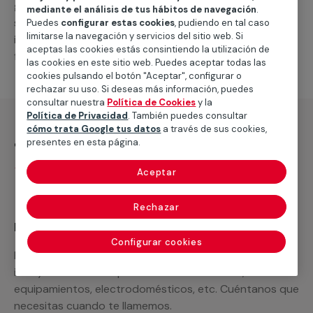
general de climatización frio
, como por ejemplo el
mediante el análisis de tus hábitos de navegación
.
suministro de los materiales necesarios, las
Puedes
configurar estas cookies
, pudiendo en tal caso
limitarse la navegación y servicios del sitio web. Si
intervenciones a realizar, o la mano de obra que hará
aceptas las cookies estás consintiendo la utilización de
falta para completar tu proyecto.
las cookies en este sitio web. Puedes aceptar todas las
cookies pulsando el botón "Aceptar", configurar o
rechazar su uso. Si deseas más información, puedes
consultar nuestra
Política de Cookies
y la
Política de Privacidad
. También puedes consultar
cómo trata Google tus datos
a través de sus cookies,
¿Qué incluye?
presentes en esta página.
Desplazamiento
Aceptar
Rechazar
Recuerda que en MULTIMAP
Configurar cookies
Podemos ofrecer cualquier servicio a medida
incluyendo todo lo que necesites: materiales,
equipamientos, electrodomésticos, etc. Cuéntanos que
necesitas cuando te llamemos.