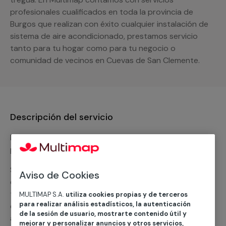
profesionales cualificados en toda la provincia de
Burgos que realizan con éxito cualquier instalación de
sistema de aire acondicionado, prestamos servicio
tanto para tu hogar como para tu negocio o
comunidad de vecinos en Cuevas de San Clemente.
Descripción del servicio
Nuestro equipo de expertos ofrece un servicio con
precios competitivos en
climatización frio
Solicita tu presupuesto y te ofreceremos una solución
Aviso de Cookies
diseñada a tu medida y sin ningún compromiso. Un
técnico de MULTIMAP contactará inmediatamente
MULTIMAP S.A.
utiliza cookies propias y de terceros
para realizar análisis estadísticos, la autenticación
contigo para informarte sobre las diferentes
de la sesión de usuario, mostrarte contenido útil y
alternativas que podemos ofrecerte para el
servicio
mejorar y personalizar anuncios y otros servicios,