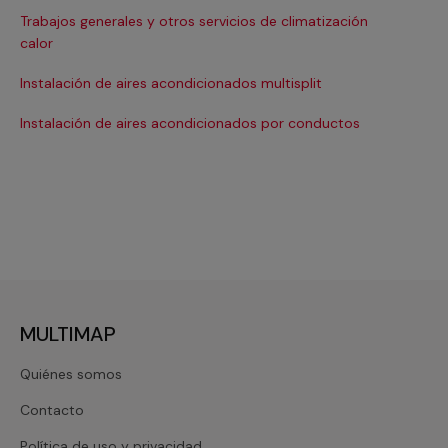
Trabajos generales y otros servicios de climatización
Ma
calor
Ma
Instalación de aires acondicionados multisplit
Ma
Instalación de aires acondicionados por conductos
Re
MULTIMAP
Quiénes somos
Contacto
Política de uso y privacidad