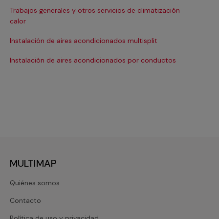
Trabajos generales y otros servicios de climatización
Ma
calor
Ma
Instalación de aires acondicionados multisplit
Ma
Instalación de aires acondicionados por conductos
Re
MULTIMAP
Quiénes somos
Contacto
Política de uso y privacidad