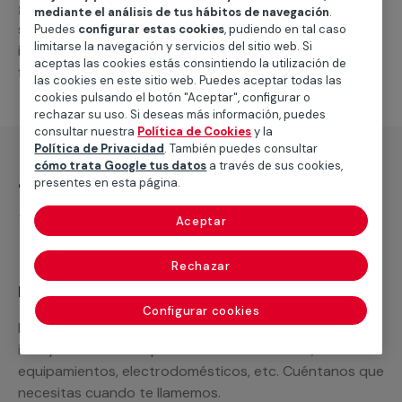
general de climatización frio
, como por ejemplo el
mediante el análisis de tus hábitos de navegación
.
suministro de los materiales necesarios, las
Puedes
configurar estas cookies
, pudiendo en tal caso
limitarse la navegación y servicios del sitio web. Si
intervenciones a realizar, o la mano de obra que hará
aceptas las cookies estás consintiendo la utilización de
falta para completar tu proyecto.
las cookies en este sitio web. Puedes aceptar todas las
cookies pulsando el botón "Aceptar", configurar o
rechazar su uso. Si deseas más información, puedes
consultar nuestra
Política de Cookies
y la
Política de Privacidad
. También puedes consultar
cómo trata Google tus datos
a través de sus cookies,
¿Qué incluye?
presentes en esta página.
Desplazamiento
Aceptar
Rechazar
Recuerda que en MULTIMAP
Configurar cookies
Podemos ofrecer cualquier servicio a medida
incluyendo todo lo que necesites: materiales,
equipamientos, electrodomésticos, etc. Cuéntanos que
necesitas cuando te llamemos.