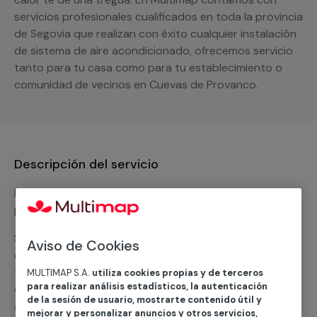
servicios profesionales cualificados en toda la provincia
de Segovia que realizan con éxito cualquier instalación
de sistema de aire acondicionado, ofrecemos servicio
tanto para tu casa como para tu establecimiento o
comunidad de vecinos en Cuevas de Provanco.
Descripción del servicio
Nuestro equipo de expertos ofrece un servicio con
precios competitivos en
climatización frio
Solicita tu presupuesto y te ofreceremos una solución
Aviso de Cookies
diseñada a tu medida y sin ningún compromiso. Un
técnico de MULTIMAP contactará inmediatamente
MULTIMAP S.A.
utiliza cookies propias y de terceros
para realizar análisis estadísticos, la autenticación
contigo para informarte sobre las diferentes
de la sesión de usuario, mostrarte contenido útil y
alternativas que podemos ofrecerte para el
servicio
mejorar y personalizar anuncios y otros servicios,