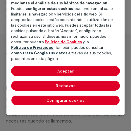
suministro de los materiales necesarios, las
mediante el análisis de tus hábitos de navegación
.
Puedes
configurar estas cookies
, pudiendo en tal caso
intervenciones a realizar, o la mano de obra que hará
limitarse la navegación y servicios del sitio web. Si
falta para completar tu proyecto.
aceptas las cookies estás consintiendo la utilización de
las cookies en este sitio web. Puedes aceptar todas las
cookies pulsando el botón "Aceptar", configurar o
rechazar su uso. Si deseas más información, puedes
consultar nuestra
Política de Cookies
y la
Política de Privacidad
. También puedes consultar
¿Qué incluye?
cómo trata Google tus datos
a través de sus cookies,
presentes en esta página.
Desplazamiento
Aceptar
Rechazar
Recuerda que en MULTIMAP
Podemos ofrecer cualquier servicio a medida
Configurar cookies
incluyendo todo lo que necesites: materiales,
equipamientos, electrodomésticos, etc. Cuéntanos que
necesitas cuando te llamemos.