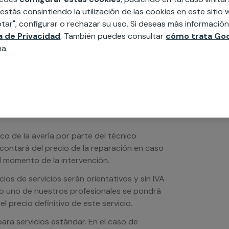
edida incluyendo todo lo que necesites:
 estás consintiendo la utilización de las cookies en este siti
ésticos, etc. Cuéntanos que necesitas
tar", configurar o rechazar su uso. Si deseas más informació
ca de Privacidad
. También puedes consultar
cómo trata Goo
na.
ico de la avería por parte del técnico
scontará del precio de la reparación en caso
 momento de la intervención.
os de servicios serán orientativos y sin IVA
sto uno de nuestros profesionales se pondrá
l precio definitivo de este servicio.
ra servicios estándar. En el caso de