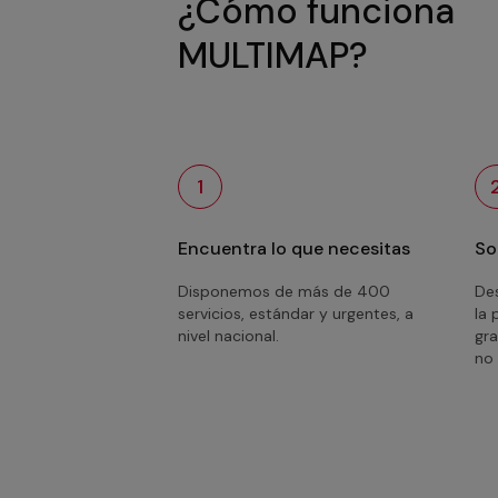
¿Cómo funciona
MULTIMAP?
1
Encuentra lo que necesitas
So
Disponemos de más de 400
Des
servicios, estándar y urgentes, a
la 
nivel nacional.
gra
no 