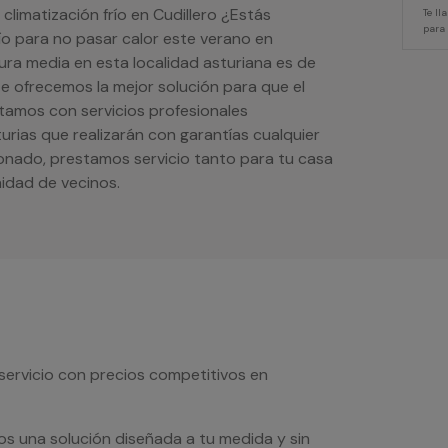
climatización frío en Cudillero ¿Estás
Te l
para
ío para no pasar calor este verano en
ura media en esta localidad asturiana es de
 te ofrecemos la mejor solución para que el
ntamos con servicios profesionales
turias que realizarán con garantías cualquier
ionado, prestamos servicio tanto para tu casa
idad de vecinos.
servicio con precios competitivos en
os una solución diseñada a tu medida y sin