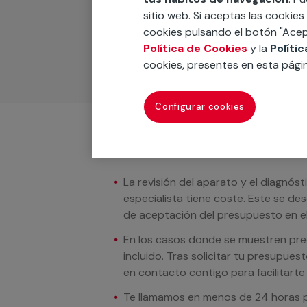
Podemos ofrecer cualquier servicio a m
sitio web. Si aceptas las cookies
materiales, equipamientos, electrodom
cookies pulsando el botón "Acep
cuando te llamemos.
Política de Cookies
y la
Políti
cookies, presentes en esta pági
Configurar cookies
Condiciones del servicio
La revisión del aparato y el diagnóst
especialista tiene coste. Este se de
de aceptación del presupuesto en el
En los casos donde se muestren preci
incluido. Tras solicitar tu presupue
en contacto contigo para facilitarte e
Te llamamos en menos de 24 horas pa