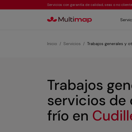
Servicios con garantía de calidad, seas o no clien
Servic
Inicio
Servicios
Trabajos generales y ot
Trabajos gen
servicios de
frío
en
Cudil