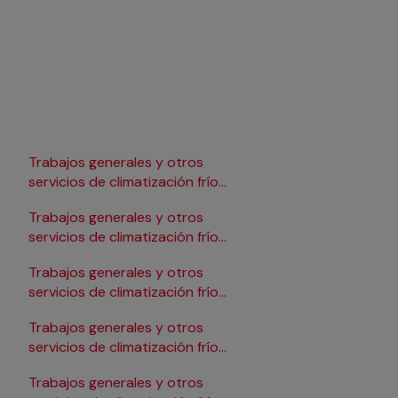
Trabajos generales y otros
Trabajos generales y 
servicios de climatización frío
servicios de climatizac
en Lleida
en Pamplona/Iruña
Trabajos generales y otros
Trabajos generales y 
servicios de climatización frío
servicios de climatizac
en Logroño
en Salamanca
Trabajos generales y otros
Trabajos generales y 
servicios de climatización frío
servicios de climatizac
en Madrid
en Santander
Trabajos generales y otros
Trabajos generales y 
servicios de climatización frío
servicios de climatizac
en Málaga
en Sevilla
Trabajos generales y otros
Trabajos generales y 