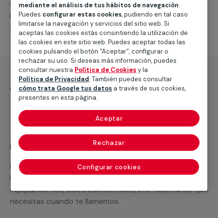
suministro de los materiales necesarios, las
mediante el análisis de tus hábitos de navegación
.
Puedes
configurar estas cookies
, pudiendo en tal caso
intervenciones a realizar, o la mano de obra que hará
limitarse la navegación y servicios del sitio web. Si
falta para completar tu proyecto.
aceptas las cookies estás consintiendo la utilización de
las cookies en este sitio web. Puedes aceptar todas las
cookies pulsando el botón "Aceptar", configurar o
rechazar su uso. Si deseas más información, puedes
consultar nuestra
Política de Cookies
y la
Política de Privacidad
. También puedes consultar
¿Qué incluye?
cómo trata Google tus datos
a través de sus cookies,
presentes en esta página.
Desplazamiento
Aceptar
Rechazar
Recuerda que en MULTIMAP
Podemos ofrecer cualquier servicio a medida
Configurar cookies
incluyendo todo lo que necesites: materiales,
equipamientos, electrodomésticos, etc. Cuéntanos que
necesitas cuando te llamemos.