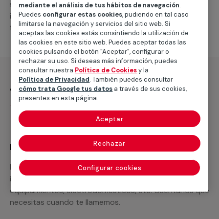
suministro de los materiales necesarios, las
mediante el análisis de tus hábitos de navegación
.
Puedes
configurar estas cookies
, pudiendo en tal caso
intervenciones a realizar, o la mano de obra que hará
limitarse la navegación y servicios del sitio web. Si
falta para completar tu proyecto.
aceptas las cookies estás consintiendo la utilización de
las cookies en este sitio web. Puedes aceptar todas las
cookies pulsando el botón "Aceptar", configurar o
rechazar su uso. Si deseas más información, puedes
consultar nuestra
Política de Cookies
y la
Política de Privacidad
. También puedes consultar
¿Qué incluye?
cómo trata Google tus datos
a través de sus cookies,
presentes en esta página.
Desplazamiento
Aceptar
Rechazar
Recuerda que en MULTIMAP
Podemos ofrecer cualquier servicio a medida
Configurar cookies
incluyendo todo lo que necesites: materiales,
equipamientos, electrodomésticos, etc. Cuéntanos que
necesitas cuando te llamemos.