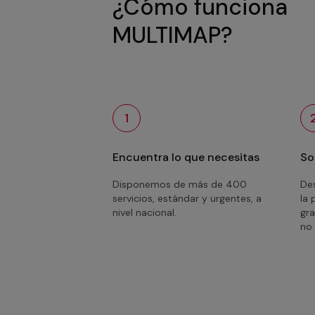
¿Cómo funciona
MULTIMAP?
1
Encuentra lo que necesitas
So
Disponemos de más de 400
Des
servicios, estándar y urgentes, a
la 
nivel nacional.
gra
no 