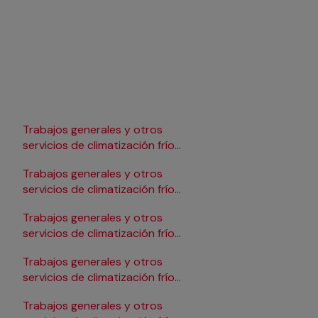
Trabajos generales y otros
Trabajos generales y 
servicios de climatización frío
servicios de climatizac
en Lleida
en Pamplona/Iruña
Trabajos generales y otros
Trabajos generales y 
servicios de climatización frío
servicios de climatizac
en Logroño
en Salamanca
Trabajos generales y otros
Trabajos generales y 
servicios de climatización frío
servicios de climatizac
en Madrid
en Santander
Trabajos generales y otros
Trabajos generales y 
servicios de climatización frío
servicios de climatizac
en Málaga
en Sevilla
Trabajos generales y otros
Trabajos generales y 