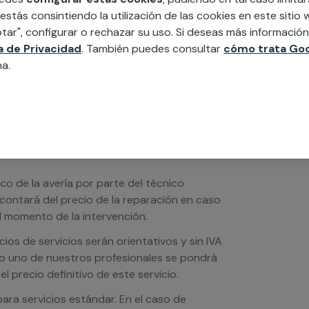
edida incluyendo todo lo que necesites:
 estás consintiendo la utilización de las cookies en este siti
ésticos, etc. Cuéntanos que necesitas
tar", configurar o rechazar su uso. Si deseas más informació
ca de Privacidad
. También puedes consultar
cómo trata Goo
na.
ico de la avería por parte del técnico
scontará del precio de la reparación en caso
 momento de la intervención.
os de servicios serán orientativos y sin IVA
sto uno de nuestros profesionales se pondrá
l precio definitivo de este servicio.
ra servicios estándar. En el caso de