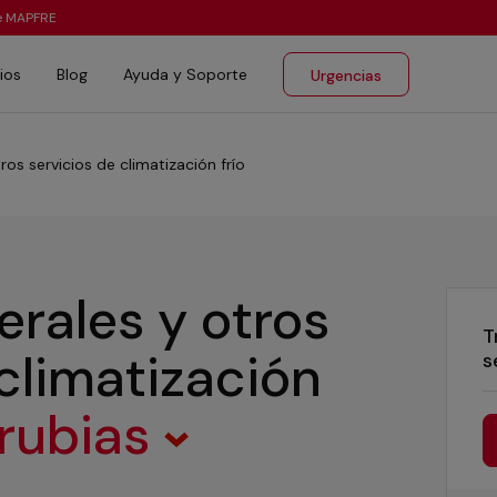
te MAPFRE
ios
Blog
Ayuda y Soporte
Urgencias
ros servicios de climatización frío
erales y otros
T
 climatización
s
rubias