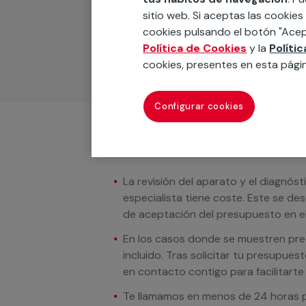
Podemos ofrecer cualquier servicio a m
sitio web. Si aceptas las cookies
materiales, equipamientos, electrodom
cookies pulsando el botón "Acep
cuando te llamemos.
Política de Cookies
y la
Políti
cookies, presentes en esta pági
Configurar cookies
Condiciones del servicio
La revisión del aparato y el diagnóst
especialista tiene coste. Este se de
de aceptación del presupuesto en el
En los casos donde se muestren preci
incluido. Tras solicitar tu presupue
en contacto contigo para facilitarte e
Te llamamos en menos de 24 horas pa