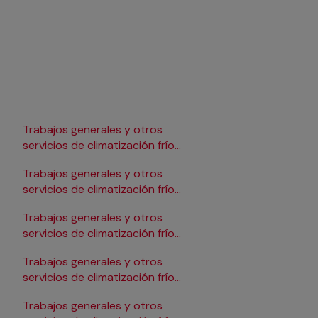
Trabajos generales y otros
Trabajos generales y 
servicios de climatización frío
servicios de climatizac
en Lleida
en Pamplona/Iruña
Trabajos generales y otros
Trabajos generales y 
servicios de climatización frío
servicios de climatizac
en Logroño
en Salamanca
Trabajos generales y otros
Trabajos generales y 
servicios de climatización frío
servicios de climatizac
en Madrid
en Santander
Trabajos generales y otros
Trabajos generales y 
servicios de climatización frío
servicios de climatizac
en Málaga
en Sevilla
Trabajos generales y otros
Trabajos generales y 