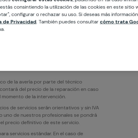
edida incluyendo todo lo que necesites:
 estás consintiendo la utilización de las cookies en este siti
ésticos, etc. Cuéntanos que necesitas
tar", configurar o rechazar su uso. Si deseas más informació
ca de Privacidad
. También puedes consultar
cómo trata Goo
na.
ico de la avería por parte del técnico
scontará del precio de la reparación en caso
 momento de la intervención.
os de servicios serán orientativos y sin IVA
sto uno de nuestros profesionales se pondrá
l precio definitivo de este servicio.
ra servicios estándar. En el caso de