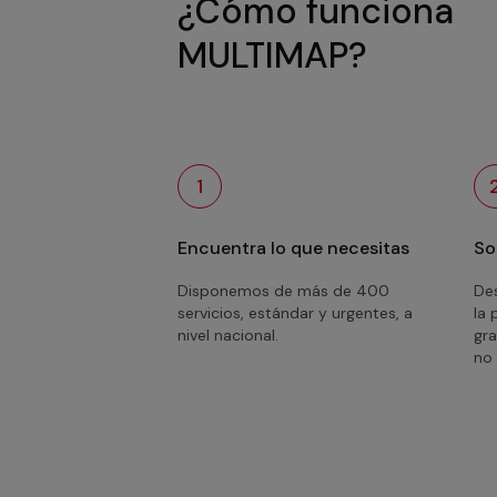
¿Cómo funciona
MULTIMAP?
1
Encuentra lo que necesitas
So
Disponemos de más de 400
Des
servicios, estándar y urgentes, a
la 
nivel nacional.
gra
no 