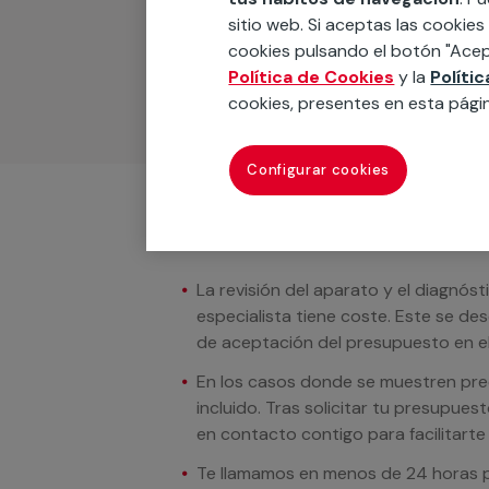
Podemos ofrecer cualquier servicio a m
sitio web. Si aceptas las cookies
materiales, equipamientos, electrodom
cookies pulsando el botón "Acep
cuando te llamemos.
Política de Cookies
y la
Políti
cookies, presentes en esta pági
Configurar cookies
Condiciones del servicio
La revisión del aparato y el diagnóst
especialista tiene coste. Este se de
de aceptación del presupuesto en el
En los casos donde se muestren preci
incluido. Tras solicitar tu presupue
en contacto contigo para facilitarte e
Te llamamos en menos de 24 horas pa