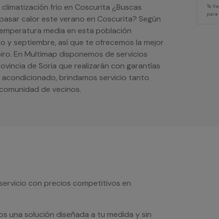
 climatización frío en Coscurita ¿Buscas
Te l
para
o pasar calor este verano en Coscurita? Según
 temperatura media en esta población
io y septiembre, así que te ofrecemos la mejor
piro. En Multimap disponemos de servicios
rovincia de Soria que realizarán con garantías
re acondicionado, brindamos servicio tanto
 comunidad de vecinos.
servicio con precios competitivos en
os una solución diseñada a tu medida y sin