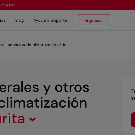
te MAPFRE
ios
Blog
Ayuda y Soporte
Urgencias
ros servicios de climatización frío
erales y otros
T
 climatización
s
rita