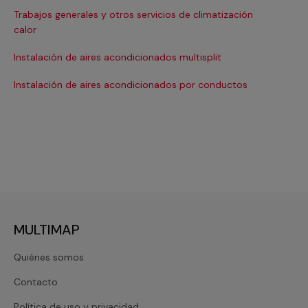
Trabajos generales y otros servicios de climatización
Ma
calor
Ma
Instalación de aires acondicionados multisplit
Ma
Instalación de aires acondicionados por conductos
Re
MULTIMAP
Quiénes somos
Contacto
Política de uso y privacidad