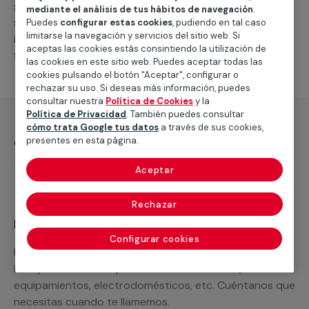
general de climatización frio
, como por ejemplo el
mediante el análisis de tus hábitos de navegación
.
suministro de los materiales necesarios, las
Puedes
configurar estas cookies
, pudiendo en tal caso
limitarse la navegación y servicios del sitio web. Si
intervenciones a realizar, o la mano de obra que hará
aceptas las cookies estás consintiendo la utilización de
falta para completar tu proyecto.
las cookies en este sitio web. Puedes aceptar todas las
cookies pulsando el botón "Aceptar", configurar o
rechazar su uso. Si deseas más información, puedes
consultar nuestra
Política de Cookies
y la
Política de Privacidad
. También puedes consultar
cómo trata Google tus datos
a través de sus cookies,
¿Qué incluye?
presentes en esta página.
Desplazamiento
Aceptar
Rechazar
Recuerda que en MULTIMAP
Configurar cookies
Podemos ofrecer cualquier servicio a medida
incluyendo todo lo que necesites: materiales,
equipamientos, electrodomésticos, etc. Cuéntanos que
necesitas cuando te llamemos.