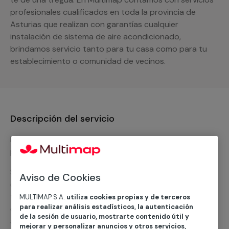
profesionales cualificados en toda la provincia de
Asturias que realizan con garantías cualquier
instalación de sistema de aire acondicionado,
brindamos servicio tanto para tu casa como para tu
establecimiento o comunidad de vecinos.
Descripción del servicio
Nuestro equipo de expertos ofrece un servicio con
precios competitivos en
climatización frio
Solicita tu presupuesto y te ofreceremos una solución
Aviso de Cookies
diseñada a tu medida y sin ningún compromiso. Un
técnico de MULTIMAP contactará inmediatamente
MULTIMAP S.A.
utiliza cookies propias y de terceros
para realizar análisis estadísticos, la autenticación
contigo para informarte sobre las diferentes
de la sesión de usuario, mostrarte contenido útil y
alternativas que podemos ofrecerte para el
servicio
mejorar y personalizar anuncios y otros servicios,