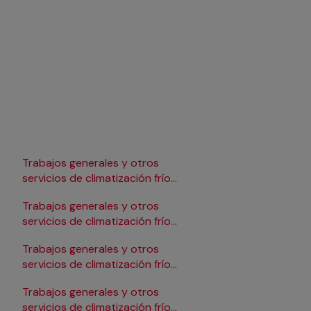
Trabajos generales y otros
Trabajos generales y 
servicios de climatización frío
servicios de climatizac
en Lleida
en Pamplona/Iruña
Trabajos generales y otros
Trabajos generales y 
servicios de climatización frío
servicios de climatizac
en Logroño
en Salamanca
Trabajos generales y otros
Trabajos generales y 
servicios de climatización frío
servicios de climatizac
en Madrid
en Santander
Trabajos generales y otros
Trabajos generales y 
servicios de climatización frío
servicios de climatizac