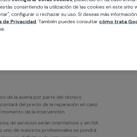
MAP
 estás consintiendo la utilización de las cookies en este siti
tar", configurar o rechazar su uso. Si deseas más informació
edida incluyendo todo lo que necesites:
ca de Privacidad
. También puedes consultar
cómo trata Goo
ésticos, etc. Cuéntanos que necesitas
na.
ico de la avería por parte del técnico
scontará del precio de la reparación en caso
 momento de la intervención.
os de servicios serán orientativos y sin IVA
sto uno de nuestros profesionales se pondrá