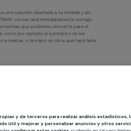
os una solución diseñada a tu medida y sin
LTIMAP contactará inmediatamente contigo
lternativas que podemos ofrecerte para el
o
, como por ejemplo el suministro de los
s a realizar, o la mano de obra que hará falta
propias y de terceros para realizar análisis estadísticos, 
o útil y mejorar y personalizar anuncios y otros servici
uedes
configurar estas cookies
, pudiendo en tal caso limita