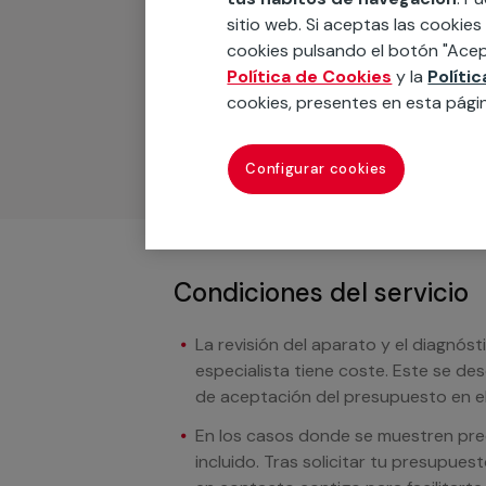
Recuerda que en MULTI
sitio web. Si aceptas las cookies
cookies pulsando el botón "Acep
Podemos ofrecer cualquier servicio a m
Política de Cookies
y la
Políti
materiales, equipamientos, electrodom
cookies, presentes en esta pági
cuando te llamemos.
Configurar cookies
Condiciones del servicio
La revisión del aparato y el diagnóst
especialista tiene coste. Este se de
de aceptación del presupuesto en el
En los casos donde se muestren preci
incluido. Tras solicitar tu presupue