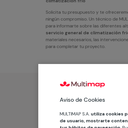
climatización frio
Solicita tu presupuesto y te ofrecerem
ningún compromiso. Un técnico de MU
para informarte sobre las diferentes a
servicio general de climatización fri
materiales necesarios, las intervencione
para completar tu proyecto.
¿Qué incluye?
Aviso de Cookies
Desplazamiento
MULTIMAP S.A.
utiliza cookies 
de usuario, mostrarte contenid
tus hábitos de navegación
. P