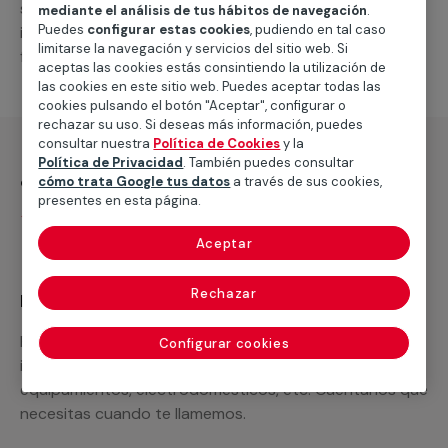
suministro de los materiales necesarios, las
mediante el análisis de tus hábitos de navegación
.
Puedes
configurar estas cookies
, pudiendo en tal caso
intervenciones a realizar, o la mano de obra que hará
limitarse la navegación y servicios del sitio web. Si
falta para completar tu proyecto.
aceptas las cookies estás consintiendo la utilización de
las cookies en este sitio web. Puedes aceptar todas las
cookies pulsando el botón "Aceptar", configurar o
rechazar su uso. Si deseas más información, puedes
consultar nuestra
Política de Cookies
y la
Política de Privacidad
. También puedes consultar
¿Qué incluye?
cómo trata Google tus datos
a través de sus cookies,
presentes en esta página.
Desplazamiento
Aceptar
Rechazar
Recuerda que en MULTIMAP
Podemos ofrecer cualquier servicio a medida
Configurar cookies
incluyendo todo lo que necesites: materiales,
equipamientos, electrodomésticos, etc. Cuéntanos que
necesitas cuando te llamemos.