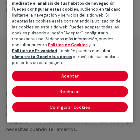
suministro de los materiales necesarios, las
mediante el análisis de tus hábitos de navegación
.
Puedes
configurar estas cookies
, pudiendo en tal caso
intervenciones a realizar, o la mano de obra que hará
limitarse la navegación y servicios del sitio web. Si
falta para completar tu proyecto.
aceptas las cookies estás consintiendo la utilización de
las cookies en este sitio web. Puedes aceptar todas las
cookies pulsando el botón "Aceptar", configurar o
rechazar su uso. Si deseas más información, puedes
consultar nuestra
Política de Cookies
y la
Política de Privacidad
. También puedes consultar
¿Qué incluye?
cómo trata Google tus datos
a través de sus cookies,
presentes en esta página.
Desplazamiento
Aceptar
Rechazar
Recuerda que en MULTIMAP
Podemos ofrecer cualquier servicio a medida
Configurar cookies
incluyendo todo lo que necesites: materiales,
equipamientos, electrodomésticos, etc. Cuéntanos que
necesitas cuando te llamemos.