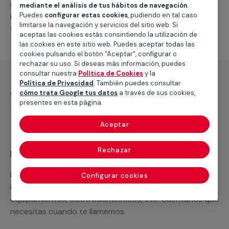
suministro de los materiales necesarios, las
mediante el análisis de tus hábitos de navegación
.
Puedes
configurar estas cookies
, pudiendo en tal caso
intervenciones a realizar, o la mano de obra que hará
limitarse la navegación y servicios del sitio web. Si
falta para completar tu proyecto.
aceptas las cookies estás consintiendo la utilización de
las cookies en este sitio web. Puedes aceptar todas las
cookies pulsando el botón "Aceptar", configurar o
rechazar su uso. Si deseas más información, puedes
consultar nuestra
Política de Cookies
y la
Política de Privacidad
. También puedes consultar
¿Qué incluye?
cómo trata Google tus datos
a través de sus cookies,
presentes en esta página.
Desplazamiento
Aceptar
Rechazar
Recuerda que en MULTIMAP
Podemos ofrecer cualquier servicio a medida
Configurar cookies
incluyendo todo lo que necesites: materiales,
equipamientos, electrodomésticos, etc. Cuéntanos que
necesitas cuando te llamemos.