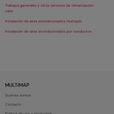
Trabajos generales y otros servicios de climatización
Ma
calor
Ma
Instalación de aires acondicionados multisplit
Ma
Instalación de aires acondicionados por conductos
Re
MULTIMAP
Quiénes somos
Contacto
Política de uso y privacidad