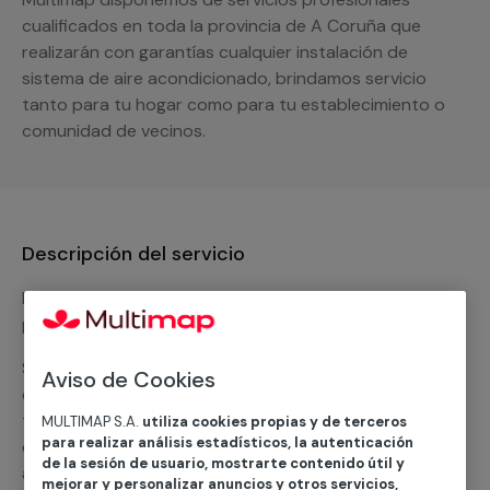
cualificados en toda la provincia de A Coruña que
realizarán con garantías cualquier instalación de
sistema de aire acondicionado, brindamos servicio
tanto para tu hogar como para tu establecimiento o
comunidad de vecinos.
Descripción del servicio
Nuestro equipo de expertos ofrece un servicio con
precios competitivos en
climatización frio
Solicita tu presupuesto y te ofreceremos una solución
Aviso de Cookies
diseñada a tu medida y sin ningún compromiso. Un
técnico de MULTIMAP contactará inmediatamente
MULTIMAP S.A.
utiliza cookies propias y de terceros
para realizar análisis estadísticos, la autenticación
contigo para informarte sobre las diferentes
de la sesión de usuario, mostrarte contenido útil y
alternativas que podemos ofrecerte para el
servicio
mejorar y personalizar anuncios y otros servicios,