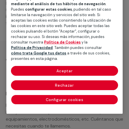
general de climatización frio
, como por ejemplo el
mediante el análisis de tus hábitos de navegación
.
suministro de los materiales necesarios, las
Puedes
configurar estas cookies
, pudiendo en tal caso
limitarse la navegación y servicios del sitio web. Si
intervenciones a realizar, o la mano de obra que hará
aceptas las cookies estás consintiendo la utilización de
falta para completar tu proyecto.
las cookies en este sitio web. Puedes aceptar todas las
cookies pulsando el botón "Aceptar", configurar o
rechazar su uso. Si deseas más información, puedes
consultar nuestra
Política de Cookies
y la
Política de Privacidad
. También puedes consultar
cómo trata Google tus datos
a través de sus cookies,
¿Qué incluye?
presentes en esta página.
Desplazamiento
Aceptar
Rechazar
Recuerda que en MULTIMAP
Configurar cookies
Podemos ofrecer cualquier servicio a medida
incluyendo todo lo que necesites: materiales,
equipamientos, electrodomésticos, etc. Cuéntanos que
necesitas cuando te llamemos.