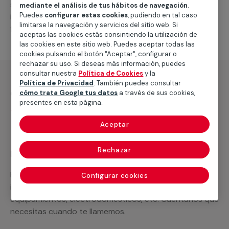
suministro de los materiales necesarios, las
mediante el análisis de tus hábitos de navegación
.
Puedes
configurar estas cookies
, pudiendo en tal caso
intervenciones a realizar, o la mano de obra que hará
limitarse la navegación y servicios del sitio web. Si
falta para completar tu proyecto.
aceptas las cookies estás consintiendo la utilización de
las cookies en este sitio web. Puedes aceptar todas las
cookies pulsando el botón "Aceptar", configurar o
rechazar su uso. Si deseas más información, puedes
consultar nuestra
Política de Cookies
y la
Política de Privacidad
. También puedes consultar
¿Qué incluye?
cómo trata Google tus datos
a través de sus cookies,
presentes en esta página.
Desplazamiento
Aceptar
Rechazar
Recuerda que en MULTIMAP
Podemos ofrecer cualquier servicio a medida
Configurar cookies
incluyendo todo lo que necesites: materiales,
equipamientos, electrodomésticos, etc. Cuéntanos que
necesitas cuando te llamemos.