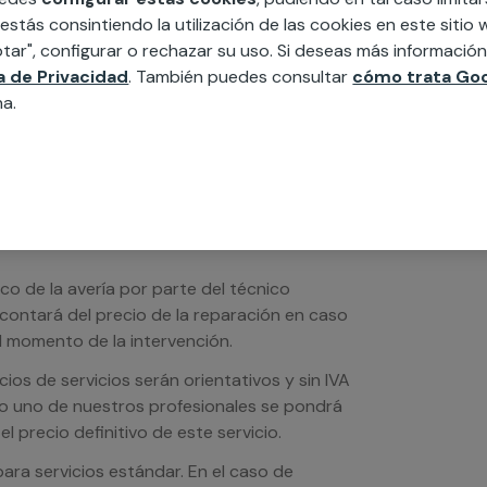
edida incluyendo todo lo que necesites:
 estás consintiendo la utilización de las cookies en este siti
ésticos, etc. Cuéntanos que necesitas
tar", configurar o rechazar su uso. Si deseas más informació
ca de Privacidad
. También puedes consultar
cómo trata Goo
na.
ico de la avería por parte del técnico
scontará del precio de la reparación en caso
 momento de la intervención.
os de servicios serán orientativos y sin IVA
sto uno de nuestros profesionales se pondrá
l precio definitivo de este servicio.
ra servicios estándar. En el caso de