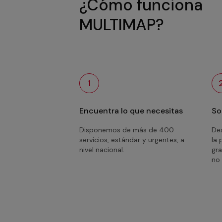
¿Cómo funciona
MULTIMAP?
1
Encuentra lo que necesitas
So
Disponemos de más de 400
Des
servicios, estándar y urgentes, a
la 
nivel nacional.
gra
no 