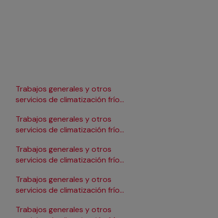
Trabajos generales y otros
Trabajos generales y 
servicios de climatización frío
servicios de climatizac
en Lleida
en Pamplona/Iruña
Trabajos generales y otros
Trabajos generales y 
servicios de climatización frío
servicios de climatizac
en Logroño
en Salamanca
Trabajos generales y otros
Trabajos generales y 
servicios de climatización frío
servicios de climatizac
en Madrid
en Santander
Trabajos generales y otros
Trabajos generales y 
servicios de climatización frío
servicios de climatizac
en Málaga
en Sevilla
Trabajos generales y otros
Trabajos generales y 