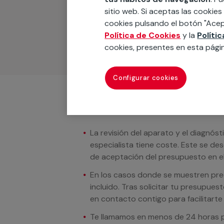
Podemos ofrecer cualquier servicio a m
sitio web. Si aceptas las cookies
materiales, equipamientos, electrodom
cookies pulsando el botón "Acep
cuando te llamemos.
Política de Cookies
y la
Políti
cookies, presentes en esta pági
Configurar cookies
Condiciones del servicio
La revisión del aparato y el diagnóst
especialista tiene coste. Este se de
de aceptación del presupuesto en el
En los casos donde se muestren preci
incluido. Tras solicitar tu presupue
en contacto contigo para facilitarte e
Te llamamos en menos de 24 horas pa