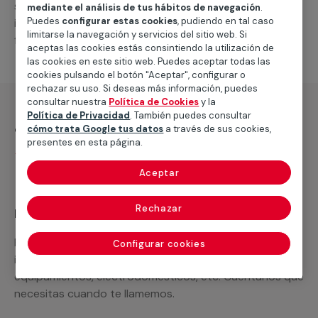
suministro de los materiales necesarios, las
mediante el análisis de tus hábitos de navegación
.
Puedes
configurar estas cookies
, pudiendo en tal caso
intervenciones a realizar, o la mano de obra que hará
limitarse la navegación y servicios del sitio web. Si
falta para completar tu proyecto.
aceptas las cookies estás consintiendo la utilización de
las cookies en este sitio web. Puedes aceptar todas las
cookies pulsando el botón "Aceptar", configurar o
rechazar su uso. Si deseas más información, puedes
consultar nuestra
Política de Cookies
y la
Política de Privacidad
. También puedes consultar
¿Qué incluye?
cómo trata Google tus datos
a través de sus cookies,
presentes en esta página.
Desplazamiento
Aceptar
Rechazar
Recuerda que en MULTIMAP
Podemos ofrecer cualquier servicio a medida
Configurar cookies
incluyendo todo lo que necesites: materiales,
equipamientos, electrodomésticos, etc. Cuéntanos que
necesitas cuando te llamemos.