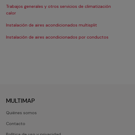
Trabajos generales y otros servicios de climatización
Ma
calor
Ma
Instalación de aires acondicionados multisplit
Ma
Instalación de aires acondicionados por conductos
Re
MULTIMAP
Quiénes somos
Contacto
Política de uso y privacidad