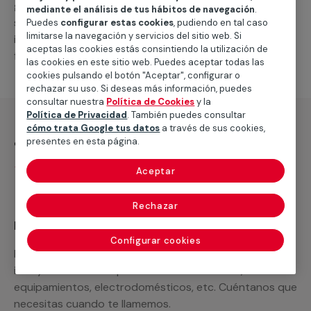
general de climatización frio
, como por ejemplo el
mediante el análisis de tus hábitos de navegación
.
suministro de los materiales necesarios, las
Puedes
configurar estas cookies
, pudiendo en tal caso
limitarse la navegación y servicios del sitio web. Si
intervenciones a realizar, o la mano de obra que hará
aceptas las cookies estás consintiendo la utilización de
falta para completar tu proyecto.
las cookies en este sitio web. Puedes aceptar todas las
cookies pulsando el botón "Aceptar", configurar o
rechazar su uso. Si deseas más información, puedes
consultar nuestra
Política de Cookies
y la
Política de Privacidad
. También puedes consultar
cómo trata Google tus datos
a través de sus cookies,
¿Qué incluye?
presentes en esta página.
Desplazamiento
Aceptar
Rechazar
Recuerda que en MULTIMAP
Configurar cookies
Podemos ofrecer cualquier servicio a medida
incluyendo todo lo que necesites: materiales,
equipamientos, electrodomésticos, etc. Cuéntanos que
necesitas cuando te llamemos.