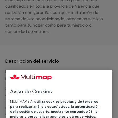
cualificados en toda la provincia de Valencia que
realizarán con garantías cualquier instalación de
sistema de aire acondicionado, ofrecemos servicio
tanto para tu hogar como para tu negocio o
comunidad de vecinos.
Descripción del servicio
Nuestro equipo de expertos ofrece un servicio con
precios competitivos en
climatización frio
Solicita tu presupuesto y te ofreceremos una solución
Aviso de Cookies
diseñada a tu medida y sin ningún compromiso. Un
técnico de MULTIMAP contactará inmediatamente
MULTIMAP S.A.
utiliza cookies propias y de terceros
para realizar análisis estadísticos, la autenticación
contigo para informarte sobre las diferentes
de la sesión de usuario, mostrarte contenido útil y
alternativas que podemos ofrecerte para el
servicio
mejorar y personalizar anuncios y otros servicios,