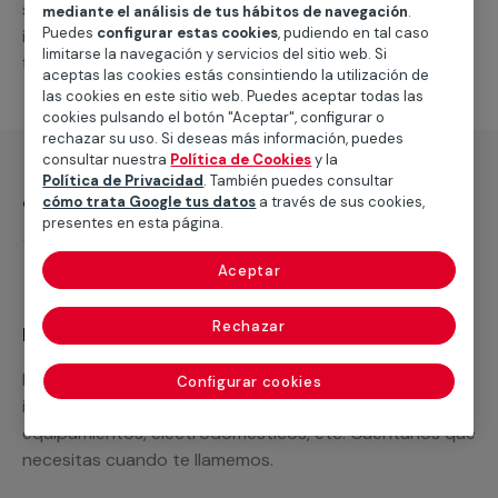
suministro de los materiales necesarios, las
mediante el análisis de tus hábitos de navegación
.
Puedes
configurar estas cookies
, pudiendo en tal caso
intervenciones a realizar, o la mano de obra que hará
limitarse la navegación y servicios del sitio web. Si
falta para completar tu proyecto.
aceptas las cookies estás consintiendo la utilización de
las cookies en este sitio web. Puedes aceptar todas las
cookies pulsando el botón "Aceptar", configurar o
rechazar su uso. Si deseas más información, puedes
consultar nuestra
Política de Cookies
y la
Política de Privacidad
. También puedes consultar
¿Qué incluye?
cómo trata Google tus datos
a través de sus cookies,
presentes en esta página.
Desplazamiento
Aceptar
Rechazar
Recuerda que en MULTIMAP
Podemos ofrecer cualquier servicio a medida
Configurar cookies
incluyendo todo lo que necesites: materiales,
equipamientos, electrodomésticos, etc. Cuéntanos que
necesitas cuando te llamemos.