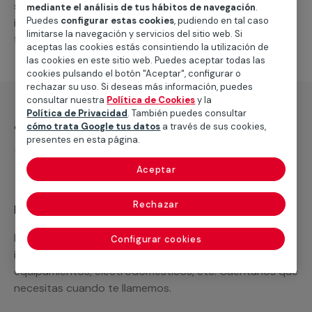
suministro de los materiales necesarios, las
mediante el análisis de tus hábitos de navegación
.
Puedes
configurar estas cookies
, pudiendo en tal caso
intervenciones a realizar, o la mano de obra que hará
limitarse la navegación y servicios del sitio web. Si
falta para completar tu proyecto.
aceptas las cookies estás consintiendo la utilización de
las cookies en este sitio web. Puedes aceptar todas las
cookies pulsando el botón "Aceptar", configurar o
rechazar su uso. Si deseas más información, puedes
consultar nuestra
Política de Cookies
y la
Política de Privacidad
. También puedes consultar
¿Qué incluye?
cómo trata Google tus datos
a través de sus cookies,
presentes en esta página.
Desplazamiento
Aceptar
Rechazar
Recuerda que en MULTIMAP
Podemos ofrecer cualquier servicio a medida
Configurar cookies
incluyendo todo lo que necesites: materiales,
equipamientos, electrodomésticos, etc. Cuéntanos que
necesitas cuando te llamemos.