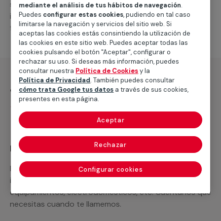
suministro de los materiales necesarios, las
mediante el análisis de tus hábitos de navegación
.
Puedes
configurar estas cookies
, pudiendo en tal caso
intervenciones a realizar, o la mano de obra que hará
limitarse la navegación y servicios del sitio web. Si
falta para completar tu proyecto.
aceptas las cookies estás consintiendo la utilización de
las cookies en este sitio web. Puedes aceptar todas las
cookies pulsando el botón "Aceptar", configurar o
rechazar su uso. Si deseas más información, puedes
consultar nuestra
Política de Cookies
y la
Política de Privacidad
. También puedes consultar
¿Qué incluye?
cómo trata Google tus datos
a través de sus cookies,
presentes en esta página.
Desplazamiento
Aceptar
Rechazar
Recuerda que en MULTIMAP
Podemos ofrecer cualquier servicio a medida
Configurar cookies
incluyendo todo lo que necesites: materiales,
equipamientos, electrodomésticos, etc. Cuéntanos que
necesitas cuando te llamemos.