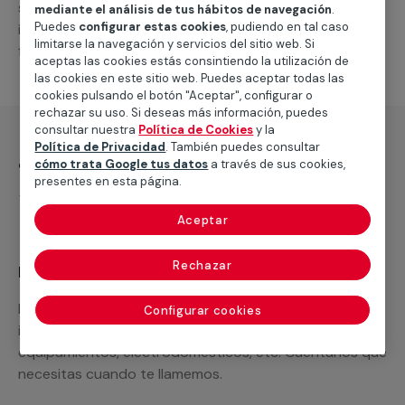
suministro de los materiales necesarios, las
mediante el análisis de tus hábitos de navegación
.
Puedes
configurar estas cookies
, pudiendo en tal caso
intervenciones a realizar, o la mano de obra que hará
limitarse la navegación y servicios del sitio web. Si
falta para completar tu proyecto.
aceptas las cookies estás consintiendo la utilización de
las cookies en este sitio web. Puedes aceptar todas las
cookies pulsando el botón "Aceptar", configurar o
rechazar su uso. Si deseas más información, puedes
consultar nuestra
Política de Cookies
y la
Política de Privacidad
. También puedes consultar
¿Qué incluye?
cómo trata Google tus datos
a través de sus cookies,
presentes en esta página.
Desplazamiento
Aceptar
Rechazar
Recuerda que en MULTIMAP
Podemos ofrecer cualquier servicio a medida
Configurar cookies
incluyendo todo lo que necesites: materiales,
equipamientos, electrodomésticos, etc. Cuéntanos que
necesitas cuando te llamemos.