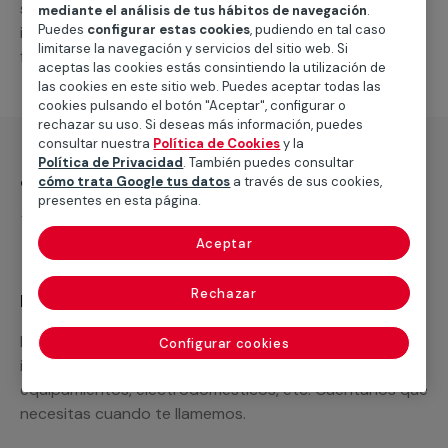
suministro de los materiales necesarios, las
mediante el análisis de tus hábitos de navegación
.
Puedes
configurar estas cookies
, pudiendo en tal caso
intervenciones a realizar, o la mano de obra que hará
limitarse la navegación y servicios del sitio web. Si
falta para completar tu proyecto.
aceptas las cookies estás consintiendo la utilización de
las cookies en este sitio web. Puedes aceptar todas las
cookies pulsando el botón "Aceptar", configurar o
rechazar su uso. Si deseas más información, puedes
consultar nuestra
Política de Cookies
y la
Política de Privacidad
. También puedes consultar
¿Qué incluye?
cómo trata Google tus datos
a través de sus cookies,
presentes en esta página.
Desplazamiento
Aceptar
Rechazar
Recuerda que en MULTIMAP
Podemos ofrecer cualquier servicio a medida
Configurar cookies
incluyendo todo lo que necesites: materiales,
equipamientos, electrodomésticos, etc. Cuéntanos que
necesitas cuando te llamemos.