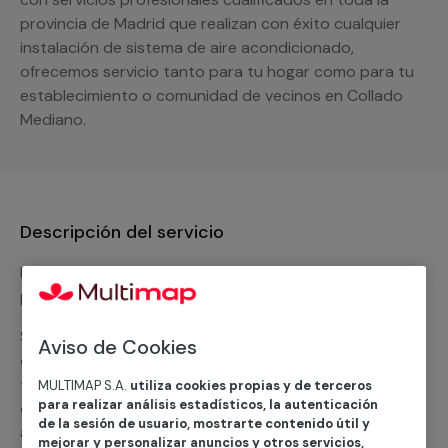
provincia de Madrid que realizan con éxito cualquier
instalación de sistema de aire acondicionado,
ofrecemos servicio tanto para tu hogar como para tu
establecimiento o comunidad de vecinos en Collado
Mediano.
Descripción del servicio
Nuestro equipo de expertos ofrece un servicio con
precios competitivos en
climatización frio
Solicita tu presupuesto y te ofreceremos una solución
Aviso de Cookies
diseñada a tu medida y sin ningún compromiso. Un
técnico de MULTIMAP contactará inmediatamente
MULTIMAP S.A.
utiliza cookies propias y de terceros
para realizar análisis estadísticos, la autenticación
contigo para informarte sobre las diferentes
de la sesión de usuario, mostrarte contenido útil y
alternativas que podemos ofrecerte para el
servicio
mejorar y personalizar anuncios y otros servicios,