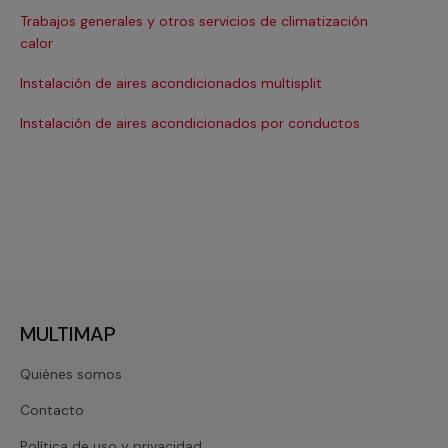
Trabajos generales y otros servicios de climatización
Ma
calor
Ma
Instalación de aires acondicionados multisplit
Ma
Instalación de aires acondicionados por conductos
Re
MULTIMAP
Quiénes somos
Contacto
Política de uso y privacidad