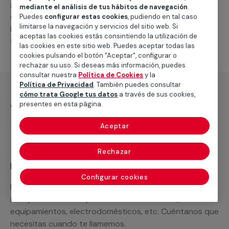
general de climatización frio
, como por ejemplo el
mediante el análisis de tus hábitos de navegación
.
suministro de los materiales necesarios, las
Puedes
configurar estas cookies
, pudiendo en tal caso
limitarse la navegación y servicios del sitio web. Si
intervenciones a realizar, o la mano de obra que hará
aceptas las cookies estás consintiendo la utilización de
falta para completar tu proyecto.
las cookies en este sitio web. Puedes aceptar todas las
cookies pulsando el botón "Aceptar", configurar o
rechazar su uso. Si deseas más información, puedes
consultar nuestra
Política de Cookies
y la
Política de Privacidad
. También puedes consultar
cómo trata Google tus datos
a través de sus cookies,
¿Qué incluye?
presentes en esta página.
Desplazamiento
Aceptar
Rechazar
Recuerda que en MULTIMAP
Configurar cookies
Podemos ofrecer cualquier servicio a medida
incluyendo todo lo que necesites: materiales,
equipamientos, electrodomésticos, etc. Cuéntanos que
necesitas cuando te llamemos.