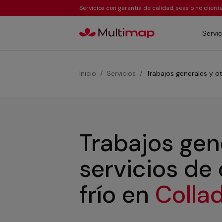
Servicios con garantía de calidad, seas o no clien
Servic
Inicio
Servicios
Trabajos generales y ot
Trabajos gen
servicios de
frío
en
Colla