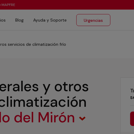
te MAPFRE
ios
Blog
Ayuda y Soporte
Urgencias
ros servicios de climatización frío
erales y otros
T
 climatización
s
do del Mirón