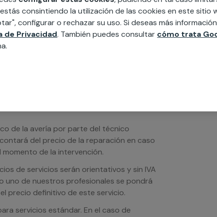
edida incluyendo todo lo que necesites:
 estás consintiendo la utilización de las cookies en este siti
ésticos, etc. Cuéntanos que necesitas
tar", configurar o rechazar su uso. Si deseas más informació
ca de Privacidad
. También puedes consultar
cómo trata Goo
na.
ico de la avería por parte del técnico
scontará del precio de la reparación en caso
 momento de la intervención.
os de servicios serán orientativos y sin IVA
sto uno de nuestros profesionales se pondrá
l precio definitivo de este servicio.
ra servicios estándar. En el caso de