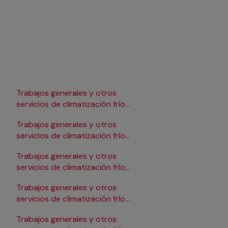
Trabajos generales y otros
Trabajos generales y 
servicios de climatización frío
servicios de climatizac
en Lleida
en Pamplona/Iruña
Trabajos generales y otros
Trabajos generales y 
servicios de climatización frío
servicios de climatizac
en Logroño
en Salamanca
Trabajos generales y otros
Trabajos generales y 
servicios de climatización frío
servicios de climatizac
en Madrid
en Santander
Trabajos generales y otros
Trabajos generales y 
servicios de climatización frío
servicios de climatizac
en Málaga
en Sevilla
Trabajos generales y otros
Trabajos generales y 