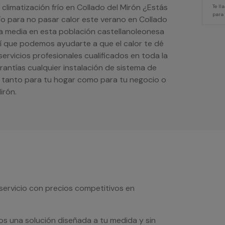
 climatización frío en Collado del Mirón ¿Estás
Te l
para
ío para no pasar calor este verano en Collado
a media en esta población castellanoleonesa
así que podemos ayudarte a que el calor te dé
ervicios profesionales cualificados en toda la
arantías cualquier instalación de sistema de
o tanto para tu hogar como para tu negocio o
irón.
servicio con precios competitivos en
os una solución diseñada a tu medida y sin