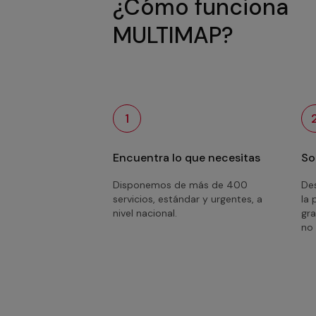
¿Cómo funciona
MULTIMAP?
1
Encuentra lo que necesitas
So
Disponemos de más de 400
Des
servicios, estándar y urgentes, a
la 
nivel nacional.
gra
no 