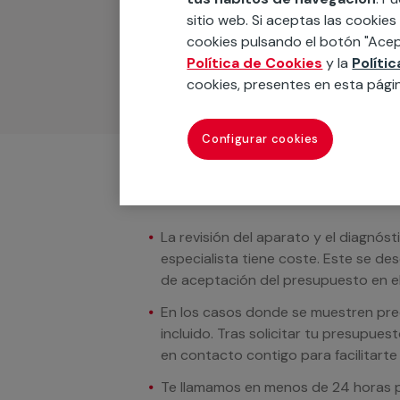
Podemos ofrecer cualquier servicio a m
sitio web. Si aceptas las cookies
materiales, equipamientos, electrodom
cookies pulsando el botón "Acep
cuando te llamemos.
Política de Cookies
y la
Políti
cookies, presentes en esta pági
Configurar cookies
Condiciones del servicio
La revisión del aparato y el diagnóst
especialista tiene coste. Este se de
de aceptación del presupuesto en el
En los casos donde se muestren preci
incluido. Tras solicitar tu presupue
en contacto contigo para facilitarte e
Te llamamos en menos de 24 horas pa