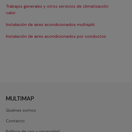
Trabajos generales y otros servicios de climatización
Ma
calor
Ma
Instalación de aires acondicionados multisplit
Ma
Instalación de aires acondicionados por conductos
Re
MULTIMAP
Quiénes somos
Contacto
Política de uso y privacidad