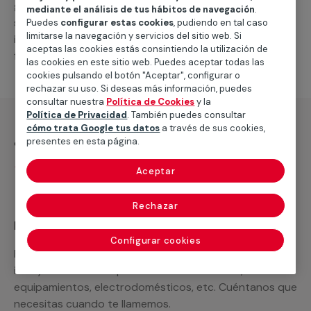
general de climatización frio
, como por ejemplo el
mediante el análisis de tus hábitos de navegación
.
suministro de los materiales necesarios, las
Puedes
configurar estas cookies
, pudiendo en tal caso
limitarse la navegación y servicios del sitio web. Si
intervenciones a realizar, o la mano de obra que hará
aceptas las cookies estás consintiendo la utilización de
falta para completar tu proyecto.
las cookies en este sitio web. Puedes aceptar todas las
cookies pulsando el botón "Aceptar", configurar o
rechazar su uso. Si deseas más información, puedes
consultar nuestra
Política de Cookies
y la
Política de Privacidad
. También puedes consultar
cómo trata Google tus datos
a través de sus cookies,
¿Qué incluye?
presentes en esta página.
Desplazamiento
Aceptar
Rechazar
Recuerda que en MULTIMAP
Configurar cookies
Podemos ofrecer cualquier servicio a medida
incluyendo todo lo que necesites: materiales,
equipamientos, electrodomésticos, etc. Cuéntanos que
necesitas cuando te llamemos.