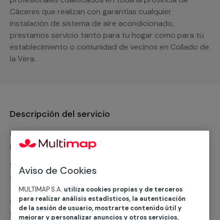
Cáceres que realizan con garantías cualquier
instalación de sistema de aire acondicionado,
prestamos servicio tanto para tu hogar como para tu
establecimiento o comunidad de vecinos en Collado de
la Vera.
Descripción del servicio
Nuestro equipo de expertos ofrece un servicio con
precios competitivos en
climatización frio
Solicita tu presupuesto y te ofreceremos una solución
Aviso de Cookies
diseñada a tu medida y sin ningún compromiso. Un
técnico de MULTIMAP contactará inmediatamente
MULTIMAP S.A.
utiliza cookies propias y de terceros
para realizar análisis estadísticos, la autenticación
contigo para informarte sobre las diferentes
de la sesión de usuario, mostrarte contenido útil y
alternativas que podemos ofrecerte para el
servicio
mejorar y personalizar anuncios y otros servicios,