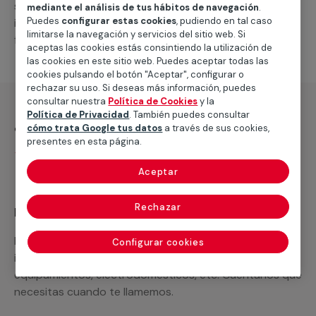
suministro de los materiales necesarios, las
mediante el análisis de tus hábitos de navegación
.
Puedes
configurar estas cookies
, pudiendo en tal caso
intervenciones a realizar, o la mano de obra que hará
limitarse la navegación y servicios del sitio web. Si
falta para completar tu proyecto.
aceptas las cookies estás consintiendo la utilización de
las cookies en este sitio web. Puedes aceptar todas las
cookies pulsando el botón "Aceptar", configurar o
rechazar su uso. Si deseas más información, puedes
consultar nuestra
Política de Cookies
y la
Política de Privacidad
. También puedes consultar
¿Qué incluye?
cómo trata Google tus datos
a través de sus cookies,
presentes en esta página.
Desplazamiento
Aceptar
Rechazar
Recuerda que en MULTIMAP
Podemos ofrecer cualquier servicio a medida
Configurar cookies
incluyendo todo lo que necesites: materiales,
equipamientos, electrodomésticos, etc. Cuéntanos que
necesitas cuando te llamemos.