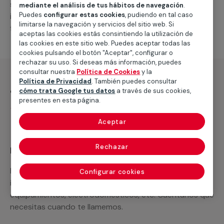
suministro de los materiales necesarios, las
mediante el análisis de tus hábitos de navegación
.
Puedes
configurar estas cookies
, pudiendo en tal caso
intervenciones a realizar, o la mano de obra que hará
limitarse la navegación y servicios del sitio web. Si
falta para completar tu proyecto.
aceptas las cookies estás consintiendo la utilización de
las cookies en este sitio web. Puedes aceptar todas las
cookies pulsando el botón "Aceptar", configurar o
rechazar su uso. Si deseas más información, puedes
consultar nuestra
Política de Cookies
y la
Política de Privacidad
. También puedes consultar
¿Qué incluye?
cómo trata Google tus datos
a través de sus cookies,
presentes en esta página.
Desplazamiento
Aceptar
Rechazar
Recuerda que en MULTIMAP
Podemos ofrecer cualquier servicio a medida
Configurar cookies
incluyendo todo lo que necesites: materiales,
equipamientos, electrodomésticos, etc. Cuéntanos que
necesitas cuando te llamemos.