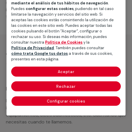
suministro de los materiales necesarios, las
mediante el análisis de tus hábitos de navegación
.
Puedes
configurar estas cookies
, pudiendo en tal caso
intervenciones a realizar, o la mano de obra que hará
limitarse la navegación y servicios del sitio web. Si
falta para completar tu proyecto.
aceptas las cookies estás consintiendo la utilización de
las cookies en este sitio web. Puedes aceptar todas las
cookies pulsando el botón "Aceptar", configurar o
rechazar su uso. Si deseas más información, puedes
consultar nuestra
Política de Cookies
y la
Política de Privacidad
. También puedes consultar
¿Qué incluye?
cómo trata Google tus datos
a través de sus cookies,
presentes en esta página.
Desplazamiento
Aceptar
Rechazar
Recuerda que en MULTIMAP
Podemos ofrecer cualquier servicio a medida
Configurar cookies
incluyendo todo lo que necesites: materiales,
equipamientos, electrodomésticos, etc. Cuéntanos que
necesitas cuando te llamemos.