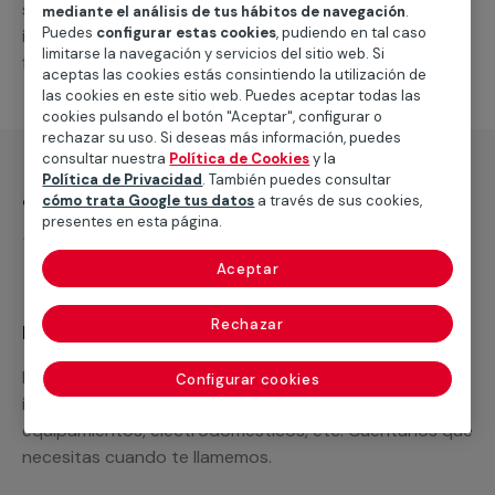
suministro de los materiales necesarios, las
mediante el análisis de tus hábitos de navegación
.
Puedes
configurar estas cookies
, pudiendo en tal caso
intervenciones a realizar, o la mano de obra que hará
limitarse la navegación y servicios del sitio web. Si
falta para completar tu proyecto.
aceptas las cookies estás consintiendo la utilización de
las cookies en este sitio web. Puedes aceptar todas las
cookies pulsando el botón "Aceptar", configurar o
rechazar su uso. Si deseas más información, puedes
consultar nuestra
Política de Cookies
y la
Política de Privacidad
. También puedes consultar
¿Qué incluye?
cómo trata Google tus datos
a través de sus cookies,
presentes en esta página.
Desplazamiento
Aceptar
Rechazar
Recuerda que en MULTIMAP
Podemos ofrecer cualquier servicio a medida
Configurar cookies
incluyendo todo lo que necesites: materiales,
equipamientos, electrodomésticos, etc. Cuéntanos que
necesitas cuando te llamemos.