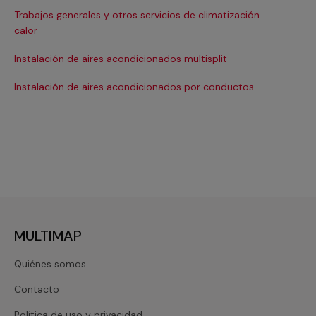
Trabajos generales y otros servicios de climatización
Ma
calor
Ma
Instalación de aires acondicionados multisplit
Ma
Instalación de aires acondicionados por conductos
Re
MULTIMAP
Quiénes somos
Contacto
Política de uso y privacidad