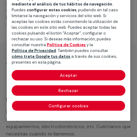
general de climatización frio
, como por ejemplo el
mediante el análisis de tus hábitos de navegación
.
suministro de los materiales necesarios, las
Puedes
configurar estas cookies
, pudiendo en tal caso
limitarse la navegación y servicios del sitio web. Si
intervenciones a realizar, o la mano de obra que hará
aceptas las cookies estás consintiendo la utilización de
falta para completar tu proyecto.
las cookies en este sitio web. Puedes aceptar todas las
cookies pulsando el botón "Aceptar", configurar o
rechazar su uso. Si deseas más información, puedes
consultar nuestra
Política de Cookies
y la
Política de Privacidad
. También puedes consultar
cómo trata Google tus datos
a través de sus cookies,
¿Qué incluye?
presentes en esta página.
Desplazamiento
Aceptar
Rechazar
Recuerda que en MULTIMAP
Configurar cookies
Podemos ofrecer cualquier servicio a medida
incluyendo todo lo que necesites: materiales,
equipamientos, electrodomésticos, etc. Cuéntanos que
necesitas cuando te llamemos.