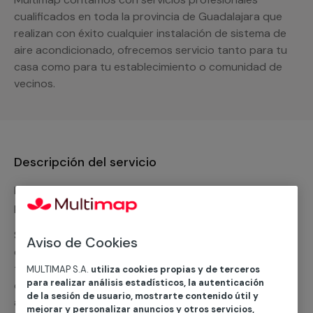
cualificados en toda la provincia de Guadalajara que
realizan con éxito cualquier instalación de sistema de
aire acondicionado, ofrecemos servicio tanto para tu
casa como para tu establecimiento o comunidad de
vecinos.
Descripción del servicio
Nuestro equipo de expertos ofrece un servicio con
precios competitivos en
climatización frio
Solicita tu presupuesto y te ofreceremos una solución
Aviso de Cookies
diseñada a tu medida y sin ningún compromiso. Un
técnico de MULTIMAP contactará inmediatamente
MULTIMAP S.A.
utiliza cookies propias y de terceros
para realizar análisis estadísticos, la autenticación
contigo para informarte sobre las diferentes
de la sesión de usuario, mostrarte contenido útil y
alternativas que podemos ofrecerte para el
servicio
mejorar y personalizar anuncios y otros servicios,