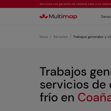
Servicios con garantía de calidad, seas o no clien
Servic
Inicio
Servicios
Trabajos generales y ot
Trabajos gen
servicios de
frío
en
Coañ