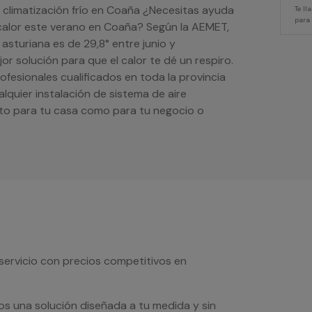
e climatización frío en Coaña ¿Necesitas ayuda
Te l
para
r calor este verano en Coaña? Según la AEMET,
asturiana es de 29,8° entre junio y
or solución para que el calor te dé un respiro.
fesionales cualificados en toda la provincia
alquier instalación de sistema de aire
to para tu casa como para tu negocio o
servicio con precios competitivos en
os una solución diseñada a tu medida y sin