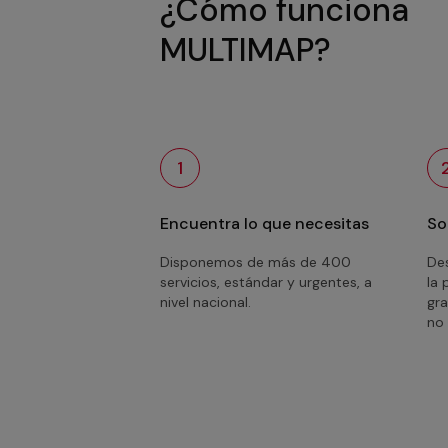
¿Cómo funciona
MULTIMAP?
1
Encuentra lo que necesitas
So
Disponemos de más de 400
Des
servicios, estándar y urgentes, a
la 
nivel nacional.
gra
no 