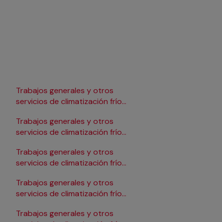
Trabajos generales y otros
Trabajos generales y 
servicios de climatización frío
servicios de climatizac
en Lleida
en Pamplona/Iruña
Trabajos generales y otros
Trabajos generales y 
servicios de climatización frío
servicios de climatizac
en Logroño
en Salamanca
Trabajos generales y otros
Trabajos generales y 
servicios de climatización frío
servicios de climatizac
en Madrid
en Santander
Trabajos generales y otros
Trabajos generales y 
servicios de climatización frío
servicios de climatizac
en Málaga
en Sevilla
Trabajos generales y otros
Trabajos generales y 