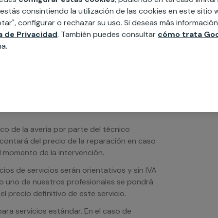
edida incluyendo todo lo que necesites:
 estás consintiendo la utilización de las cookies en este siti
ésticos, etc. Cuéntanos que necesitas
tar", configurar o rechazar su uso. Si deseas más informació
ca de Privacidad
. También puedes consultar
cómo trata Goo
na.
ico de la avería por parte del técnico
scontará del precio de la reparación en caso
 momento de la intervención.
os de servicios serán orientativos y sin IVA
sto uno de nuestros profesionales se pondrá
l precio definitivo de este servicio.
ra servicios estándar. En el caso de