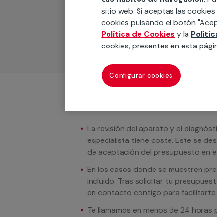
Podemos ofrecer cualquier servicio a m
sitio web. Si aceptas las cookies
materiales, equipamientos, electrodom
cookies pulsando el botón "Acep
cuando te llamemos.
Política de Cookies
y la
Políti
cookies, presentes en esta pági
Configurar cookies
Condiciones del servicio
La revisión del aparato y el diagnóst
especialista tiene coste. Este se de
de aceptación del presupuesto en el
En los casos donde se muestren preci
incluido. Tras solicitar tu presupue
en contacto contigo para facilitarte e
Te llamamos en menos de 24 horas pa