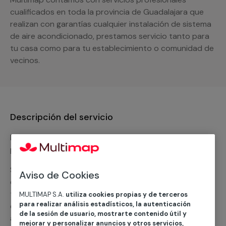
cualificados en toda la provincia de Guadalajara que
realizan con garantías cualquier instalación de sistema
de aire acondicionado, prestamos servicio tanto para
tu casa como para tu establecimiento o comunidad de
vecinos.
Descripción del servicio
Nuestro equipo de expertos ofrece un servicio con
precios competitivos en
climatización frio
Solicita tu presupuesto y te ofreceremos una solución
Aviso de Cookies
diseñada a tu medida y sin ningún compromiso. Un
técnico de MULTIMAP contactará inmediatamente
MULTIMAP S.A.
utiliza cookies propias y de terceros
para realizar análisis estadísticos, la autenticación
contigo para informarte sobre las diferentes
de la sesión de usuario, mostrarte contenido útil y
alternativas que podemos ofrecerte para el
servicio
mejorar y personalizar anuncios y otros servicios,