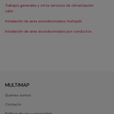
Trabajos generales y otros servicios de climatización
Ma
calor
Ma
Instalación de aires acondicionados multisplit
Ma
Instalación de aires acondicionados por conductos
Re
MULTIMAP
Quiénes somos
Contacto
Política de uso y privacidad