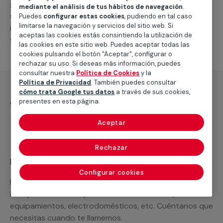
general de climatización frio
, como por ejemplo el
mediante el análisis de tus hábitos de navegación
.
suministro de los materiales necesarios, las
Puedes
configurar estas cookies
, pudiendo en tal caso
limitarse la navegación y servicios del sitio web. Si
intervenciones a realizar, o la mano de obra que hará
aceptas las cookies estás consintiendo la utilización de
falta para completar tu proyecto.
las cookies en este sitio web. Puedes aceptar todas las
cookies pulsando el botón "Aceptar", configurar o
rechazar su uso. Si deseas más información, puedes
consultar nuestra
Política de Cookies
y la
Política de Privacidad
. También puedes consultar
cómo trata Google tus datos
a través de sus cookies,
¿Qué incluye?
presentes en esta página.
Desplazamiento
Aceptar
Rechazar
Recuerda que en MULTIMAP
Configurar cookies
Podemos ofrecer cualquier servicio a medida
incluyendo todo lo que necesites: materiales,
equipamientos, electrodomésticos, etc. Cuéntanos que
necesitas cuando te llamemos.