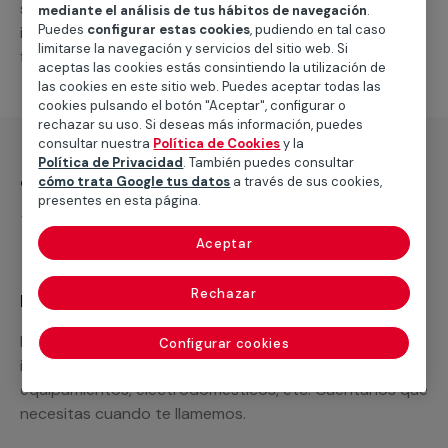
suministro de los materiales necesarios, las
mediante el análisis de tus hábitos de navegación
.
Puedes
configurar estas cookies
, pudiendo en tal caso
intervenciones a realizar, o la mano de obra que hará
limitarse la navegación y servicios del sitio web. Si
falta para completar tu proyecto.
aceptas las cookies estás consintiendo la utilización de
las cookies en este sitio web. Puedes aceptar todas las
cookies pulsando el botón "Aceptar", configurar o
rechazar su uso. Si deseas más información, puedes
consultar nuestra
Política de Cookies
y la
Política de Privacidad
. También puedes consultar
¿Qué incluye?
cómo trata Google tus datos
a través de sus cookies,
presentes en esta página.
Desplazamiento
Aceptar
Rechazar
Recuerda que en MULTIMAP
Podemos ofrecer cualquier servicio a medida
Configurar cookies
incluyendo todo lo que necesites: materiales,
equipamientos, electrodomésticos, etc. Cuéntanos que
necesitas cuando te llamemos.