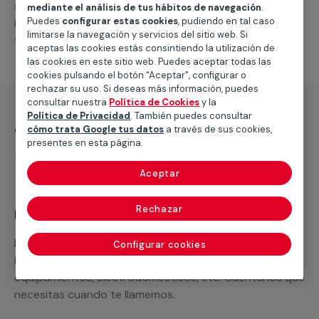
suministro de los materiales necesarios, las
mediante el análisis de tus hábitos de navegación
.
Puedes
configurar estas cookies
, pudiendo en tal caso
intervenciones a realizar, o la mano de obra que hará
limitarse la navegación y servicios del sitio web. Si
falta para completar tu proyecto.
aceptas las cookies estás consintiendo la utilización de
las cookies en este sitio web. Puedes aceptar todas las
cookies pulsando el botón "Aceptar", configurar o
rechazar su uso. Si deseas más información, puedes
consultar nuestra
Política de Cookies
y la
Política de Privacidad
. También puedes consultar
¿Qué incluye?
cómo trata Google tus datos
a través de sus cookies,
presentes en esta página.
Desplazamiento
Aceptar
Rechazar
Recuerda que en MULTIMAP
Podemos ofrecer cualquier servicio a medida
Configurar cookies
incluyendo todo lo que necesites: materiales,
equipamientos, electrodomésticos, etc. Cuéntanos que
necesitas cuando te llamemos.