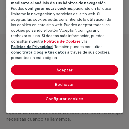
suministro de los materiales necesarios, las
mediante el análisis de tus hábitos de navegación
.
Puedes
configurar estas cookies
, pudiendo en tal caso
intervenciones a realizar, o la mano de obra que hará
limitarse la navegación y servicios del sitio web. Si
falta para completar tu proyecto.
aceptas las cookies estás consintiendo la utilización de
las cookies en este sitio web. Puedes aceptar todas las
cookies pulsando el botón "Aceptar", configurar o
rechazar su uso. Si deseas más información, puedes
consultar nuestra
Política de Cookies
y la
Política de Privacidad
. También puedes consultar
¿Qué incluye?
cómo trata Google tus datos
a través de sus cookies,
presentes en esta página.
Desplazamiento
Aceptar
Rechazar
Recuerda que en MULTIMAP
Podemos ofrecer cualquier servicio a medida
Configurar cookies
incluyendo todo lo que necesites: materiales,
equipamientos, electrodomésticos, etc. Cuéntanos que
necesitas cuando te llamemos.