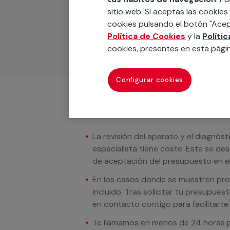
Podemos ofrecer cualquier servicio a m
sitio web. Si aceptas las cookies
materiales, equipamientos, electrodom
cookies pulsando el botón "Acep
cuando te llamemos.
Política de Cookies
y la
Políti
cookies, presentes en esta pági
Configurar cookies
Condiciones del servicio
La revisión del aparato y el diagnóst
especialista tiene coste. Este se de
de aceptación del presupuesto en el
En los casos donde se muestren preci
incluido. Tras solicitar tu presupue
en contacto contigo para facilitarte e
Te llamamos en menos de 24 horas pa