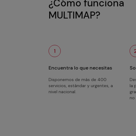
¿Cómo funciona
MULTIMAP?
1
Encuentra lo que necesitas
So
Disponemos de más de 400
Des
servicios, estándar y urgentes, a
la 
nivel nacional.
gra
no 