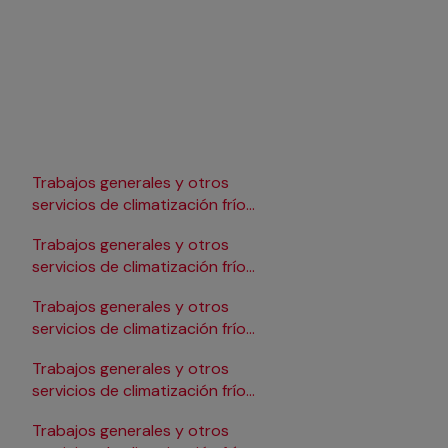
Trabajos generales y otros
Trabajos generales y 
servicios de climatización frío
servicios de climatizac
en Lleida
en Pamplona/Iruña
Trabajos generales y otros
Trabajos generales y 
servicios de climatización frío
servicios de climatizac
en Logroño
en Salamanca
Trabajos generales y otros
Trabajos generales y 
servicios de climatización frío
servicios de climatizac
en Madrid
en Santander
Trabajos generales y otros
Trabajos generales y 
servicios de climatización frío
servicios de climatizac
en Málaga
en Sevilla
Trabajos generales y otros
Trabajos generales y 