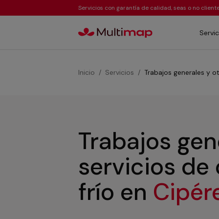
Servicios con garantía de calidad, seas o no clien
Servic
Inicio
Servicios
Trabajos generales y ot
Trabajos gen
servicios de
frío
en
Cipér