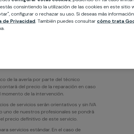
edida incluyendo todo lo que necesites:
 estás consintiendo la utilización de las cookies en este siti
ésticos, etc. Cuéntanos que necesitas
tar", configurar o rechazar su uso. Si deseas más informació
ca de Privacidad
. También puedes consultar
cómo trata Goo
na.
ico de la avería por parte del técnico
scontará del precio de la reparación en caso
 momento de la intervención.
os de servicios serán orientativos y sin IVA
sto uno de nuestros profesionales se pondrá
l precio definitivo de este servicio.
ra servicios estándar. En el caso de