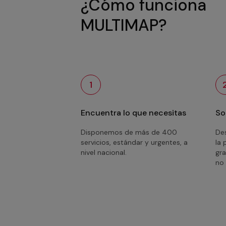
¿Cómo funciona
MULTIMAP?
1
Encuentra lo que necesitas
So
Disponemos de más de 400
Des
servicios, estándar y urgentes, a
la 
nivel nacional.
gra
no 