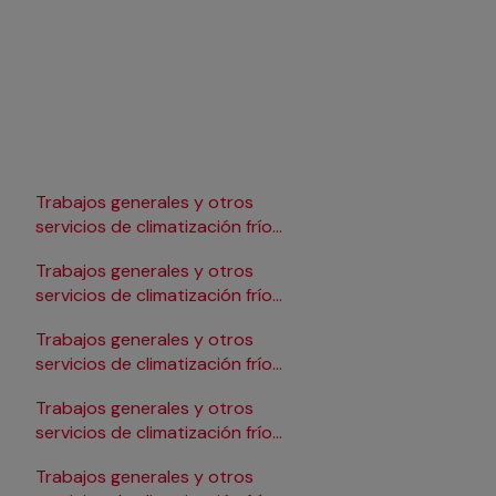
Trabajos generales y otros
Trabajos generales y 
servicios de climatización frío
servicios de climatizac
en Lleida
en Pamplona/Iruña
Trabajos generales y otros
Trabajos generales y 
servicios de climatización frío
servicios de climatizac
en Logroño
en Salamanca
Trabajos generales y otros
Trabajos generales y 
servicios de climatización frío
servicios de climatizac
en Madrid
en Santander
Trabajos generales y otros
Trabajos generales y 
servicios de climatización frío
servicios de climatizac
en Málaga
en Sevilla
Trabajos generales y otros
Trabajos generales y 