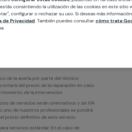
edida incluyendo todo lo que necesites:
 estás consintiendo la utilización de las cookies en este siti
ésticos, etc. Cuéntanos que necesitas
tar", configurar o rechazar su uso. Si deseas más informació
ca de Privacidad
. También puedes consultar
cómo trata Goo
na.
ico de la avería por parte del técnico
scontará del precio de la reparación en caso
 momento de la intervención.
os de servicios serán orientativos y sin IVA
sto uno de nuestros profesionales se pondrá
l precio definitivo de este servicio.
ra servicios estándar. En el caso de