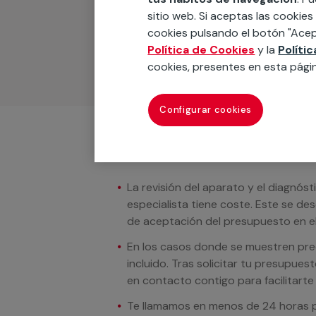
Podemos ofrecer cualquier servicio a m
sitio web. Si aceptas las cookies
materiales, equipamientos, electrodom
cookies pulsando el botón "Acep
cuando te llamemos.
Política de Cookies
y la
Políti
cookies, presentes en esta pági
Configurar cookies
Condiciones del servicio
La revisión del aparato y el diagnóst
especialista tiene coste. Este se de
de aceptación del presupuesto en el
En los casos donde se muestren preci
incluido. Tras solicitar tu presupue
en contacto contigo para facilitarte e
Te llamamos en menos de 24 horas pa