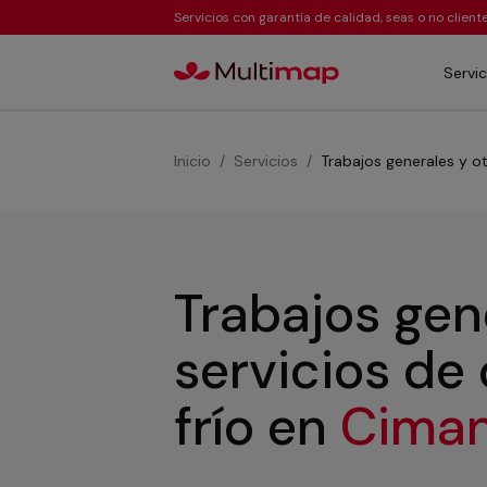
Servicios con garantía de calidad, seas o no clien
Servic
Inicio
Servicios
Trabajos generales y ot
Trabajos gen
servicios de
frío
en
Ciman