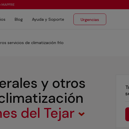
te MAPFRE
ios
Blog
Ayuda y Soporte
Urgencias
ros servicios de climatización frío
erales y otros
T
 climatización
s
es del Tejar