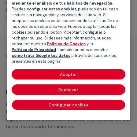
suministro de los materiales necesarios, las
mediante el análisis de tus hábitos de navegación
.
Puedes
configurar estas cookies
, pudiendo en tal caso
intervenciones a realizar, o la mano de obra que hará
limitarse la navegación y servicios del sitio web. Si
falta para completar tu proyecto.
aceptas las cookies estás consintiendo la utilización de
las cookies en este sitio web. Puedes aceptar todas las
cookies pulsando el botón "Aceptar", configurar o
rechazar su uso. Si deseas más información, puedes
consultar nuestra
Política de Cookies
y la
Política de Privacidad
. También puedes consultar
¿Qué incluye?
cómo trata Google tus datos
a través de sus cookies,
presentes en esta página.
Desplazamiento
Aceptar
Rechazar
Recuerda que en MULTIMAP
Podemos ofrecer cualquier servicio a medida
Configurar cookies
incluyendo todo lo que necesites: materiales,
equipamientos, electrodomésticos, etc. Cuéntanos que
necesitas cuando te llamemos.