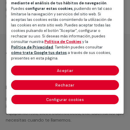
suministro de los materiales necesarios, las
mediante el análisis de tus hábitos de navegación
.
Puedes
configurar estas cookies
, pudiendo en tal caso
intervenciones a realizar, o la mano de obra que hará
limitarse la navegación y servicios del sitio web. Si
falta para completar tu proyecto.
aceptas las cookies estás consintiendo la utilización de
las cookies en este sitio web. Puedes aceptar todas las
cookies pulsando el botón "Aceptar", configurar o
rechazar su uso. Si deseas más información, puedes
consultar nuestra
Política de Cookies
y la
Política de Privacidad
. También puedes consultar
¿Qué incluye?
cómo trata Google tus datos
a través de sus cookies,
presentes en esta página.
Desplazamiento
Aceptar
Rechazar
Recuerda que en MULTIMAP
Podemos ofrecer cualquier servicio a medida
Configurar cookies
incluyendo todo lo que necesites: materiales,
equipamientos, electrodomésticos, etc. Cuéntanos que
necesitas cuando te llamemos.