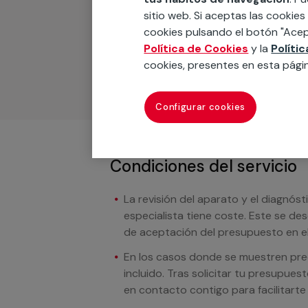
sitio web. Si aceptas las cookies
Podemos ofrecer cualquier servicio a m
cookies pulsando el botón "Acep
materiales, equipamientos, electrodom
Política de Cookies
y la
Políti
cuando te llamemos.
cookies, presentes en esta pági
Configurar cookies
Condiciones del servicio
La revisión del aparato y el diagnóst
especialista tiene coste. Este se de
de aceptación del presupuesto en el
En los casos donde se muestren preci
incluido. Tras solicitar tu presupue
en contacto contigo para facilitarte e