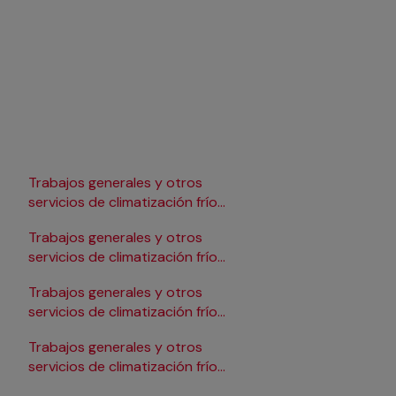
Trabajos generales y otros
Trabajos generales y 
servicios de climatización frío
servicios de climatizac
en Lleida
en Pamplona/Iruña
Trabajos generales y otros
Trabajos generales y 
servicios de climatización frío
servicios de climatizac
en Logroño
en Salamanca
Trabajos generales y otros
Trabajos generales y 
servicios de climatización frío
servicios de climatizac
en Madrid
en Santander
Trabajos generales y otros
Trabajos generales y 
servicios de climatización frío
servicios de climatizac
en Málaga
en Sevilla