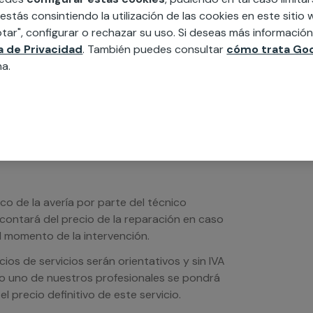
 estás consintiendo la utilización de las cookies en este siti
edida incluyendo todo lo que necesites:
tar", configurar o rechazar su uso. Si deseas más informació
ésticos, etc. Cuéntanos que necesitas
ca de Privacidad
. También puedes consultar
cómo trata Goo
na.
ico de la avería por parte del técnico
scontará del precio de la reparación en caso
 momento de la intervención.
os de servicios serán orientativos y sin IVA
sto uno de nuestros profesionales se pondrá
l precio definitivo de este servicio.